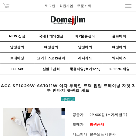
로그인
회원가입
주문조회
NEW 신상
국내ㅣ해외생산
제2물류센터
골프웨어
남성상의
여성상의
남성하의
여성하의
트레이닝
요가ㅣ스포츠웨어
래시가드
빅사이즈
1+1 Set
신발ㅣ잡화
묶음세일[럭키박스]
30~50% 세일
ACC SF1029W-SS1011W 여자 투라인 트랙 집업 트레이닝 자켓 3
부 반바지 숏팬츠 세트
공급가
29,600원
(부가세 별도)
도매가
회원공개
제조회사
블루모드 제휴사