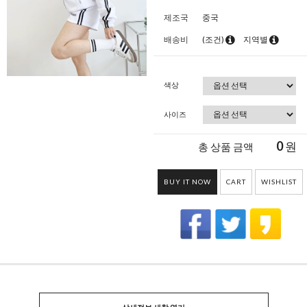
제조국
중국
배송비
(조건)
지역별
색상
사이즈
0
원
총 상품 금액
BUY IT NOW
CART
WISHLIST