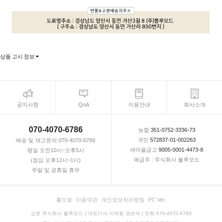
상품 고시 정보
공지사항
QnA
이용안내
회사소개
070-4070-6786
농협
351-0752-3336-73
국민
572837-01-002263
배송 및 재고문의 070-4070-6789
새마을금고
9005-0001-4473-8
평일 오전10시~오후5시
예금주 : 주식회사 블루모드
(점심 오후12시~1시)
주말 및 공휴일 휴무
홈으로
이용약관
개인정보처리방침
PC Ver.
상호 주식회사 블루모드 | 대표이사 이재동 권은숙 | 전화 070-4070-6786