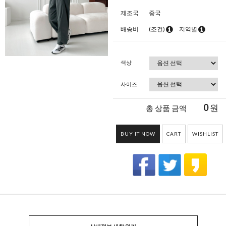
제조국
중국
배송비
(조건)
지역별
색상
사이즈
0
원
총 상품 금액
BUY IT NOW
CART
WISHLIST