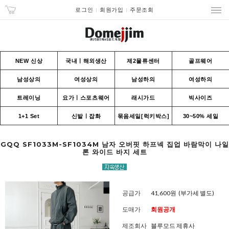
로그인
회원가입
주문조회
NEW 신상
국내ㅣ해외생산
제2물류센터
골프웨어
남성상의
여성상의
남성하의
여성하의
트레이닝
요가ㅣ스포츠웨어
래시가드
빅사이즈
1+1 Set
신발ㅣ잡화
묶음세일[럭키박스]
30~50% 세일
GQQ SF1033M-SF1034M 남자 오버핏 하프넥 집업 바람막이 나일
론 와이드 바지 세트
공급가
41,600원
(부가세 별도)
도매가
회원공개
제조회사
블루모드 제휴사