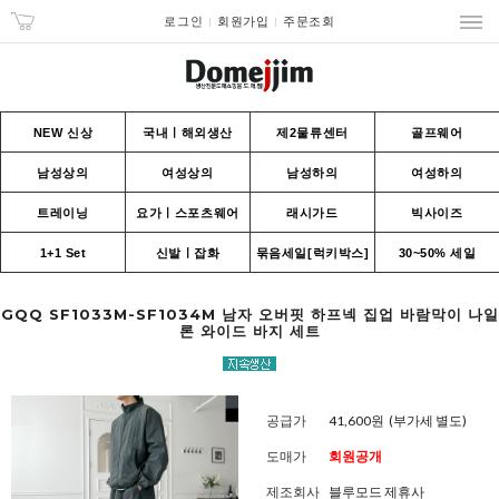
로그인
회원가입
주문조회
NEW 신상
국내ㅣ해외생산
제2물류센터
골프웨어
남성상의
여성상의
남성하의
여성하의
트레이닝
요가ㅣ스포츠웨어
래시가드
빅사이즈
1+1 Set
신발ㅣ잡화
묶음세일[럭키박스]
30~50% 세일
GQQ SF1033M-SF1034M 남자 오버핏 하프넥 집업 바람막이 나일
론 와이드 바지 세트
공급가
41,600원
(부가세 별도)
도매가
회원공개
제조회사
블루모드 제휴사