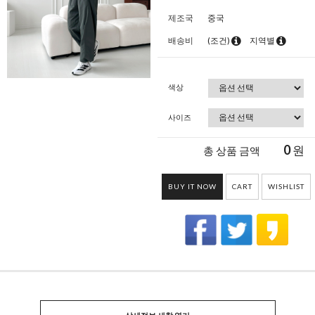
제조국
중국
배송비
(조건)
지역별
색상
사이즈
0
원
총 상품 금액
BUY IT NOW
CART
WISHLIST