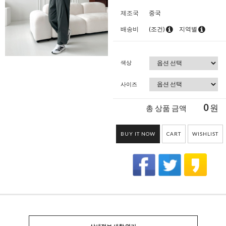
제조국
중국
배송비
(조건)
지역별
색상
사이즈
0
원
총 상품 금액
BUY IT NOW
CART
WISHLIST