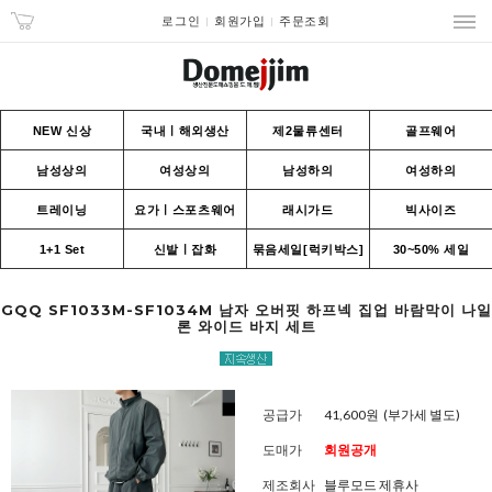
로그인
회원가입
주문조회
NEW 신상
국내ㅣ해외생산
제2물류센터
골프웨어
남성상의
여성상의
남성하의
여성하의
트레이닝
요가ㅣ스포츠웨어
래시가드
빅사이즈
1+1 Set
신발ㅣ잡화
묶음세일[럭키박스]
30~50% 세일
GQQ SF1033M-SF1034M 남자 오버핏 하프넥 집업 바람막이 나일
론 와이드 바지 세트
공급가
41,600원
(부가세 별도)
도매가
회원공개
제조회사
블루모드 제휴사