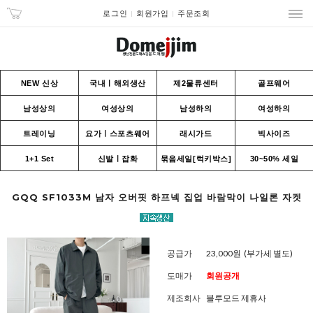
로그인
회원가입
주문조회
NEW 신상
국내ㅣ해외생산
제2물류센터
골프웨어
남성상의
여성상의
남성하의
여성하의
트레이닝
요가ㅣ스포츠웨어
래시가드
빅사이즈
1+1 Set
신발ㅣ잡화
묶음세일[럭키박스]
30~50% 세일
GQQ SF1033M 남자 오버핏 하프넥 집업 바람막이 나일론 자켓
공급가
23,000원
(부가세 별도)
도매가
회원공개
제조회사
블루모드 제휴사