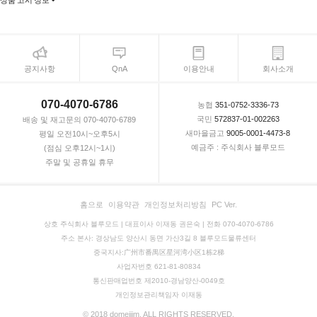
공지사항
QnA
이용안내
회사소개
070-4070-6786
농협
351-0752-3336-73
국민
572837-01-002263
배송 및 재고문의 070-4070-6789
새마을금고
9005-0001-4473-8
평일 오전10시~오후5시
예금주 : 주식회사 블루모드
(점심 오후12시~1시)
주말 및 공휴일 휴무
홈으로
이용약관
개인정보처리방침
PC Ver.
상호 주식회사 블루모드 | 대표이사 이재동 권은숙 | 전화 070-4070-6786
주소 본사: 경상남도 양산시 동면 가산3길 8 블루모드물류센터
중국지사:广州市番禺区星河湾小区1栋2梯
사업자번호 621-81-80834
통신판매업번호 제2010-경남양산-0049호
개인정보관리책임자 이재동
© 2018 domejjim. ALL RIGHTS RESERVED.