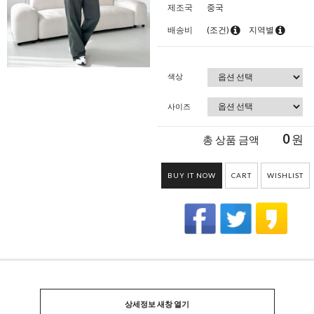
제조국
중국
배송비
(조건)
지역별
색상
사이즈
0
원
총 상품 금액
BUY IT NOW
CART
WISHLIST
상세정보 새창 열기