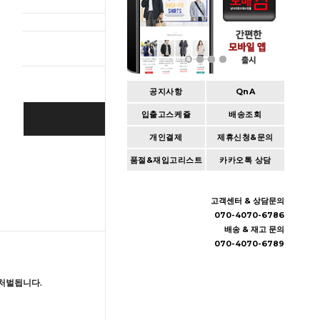
총 상품 
공지사항
QnA
입출고스케쥴
배송조회
BUY IT NOW
개인결제
제휴신청&문의
Cart
|
Wishlist
품절&재입고리스트
카카오톡 상담
고객센터 & 상담문의
070-4070-6786
배송 & 재고 문의
070-4070-6789
처벌됩니다.