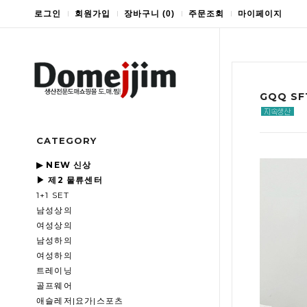
로그인
회원가입
장바구니
(
0
)
주문조회
마이페이지
GQQ S
CATEGORY
▶ NEW 신상
▶ 제2 물류센터
1+1 SET
남성상의
여성상의
남성하의
여성하의
트레이닝
골프웨어
애슬레저|요가|스포츠