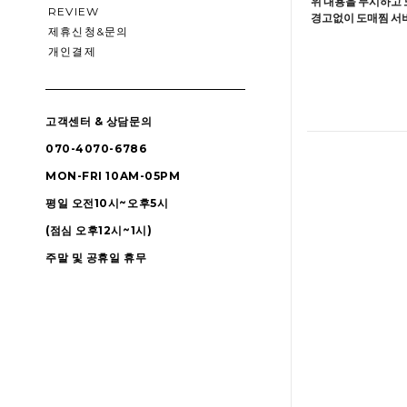
위 내용을 무시하고 
REVIEW
경고없이 도매찜 서비
제휴신청&문의
개인결제
고객센터 & 상담문의
070-4070-6786
MON-FRI 10AM-05PM
평일 오전10시~오후5시
(점심 오후12시~1시)
주말 및 공휴일 휴무