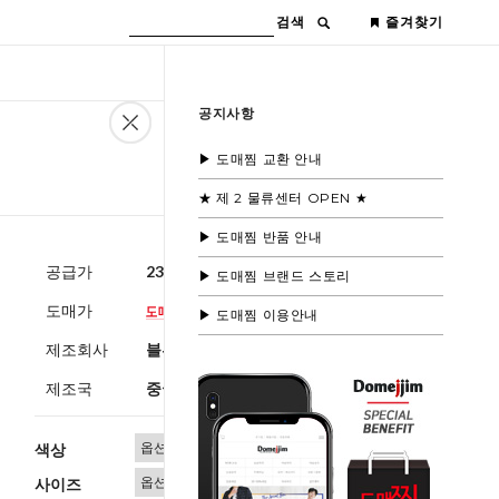
검색
즐겨찾기
공지사항
▶ 도매찜 교환 안내
★ 제 2 물류센터 OPEN ★
▶ 도매찜 반품 안내
공급가
23,600원
(부가세별도)
▶ 도매찜 브랜드 스토리
도매가
▶ 도매찜 이용안내
제조회사
블루모드 제휴사
제조국
중국
색상
사이즈