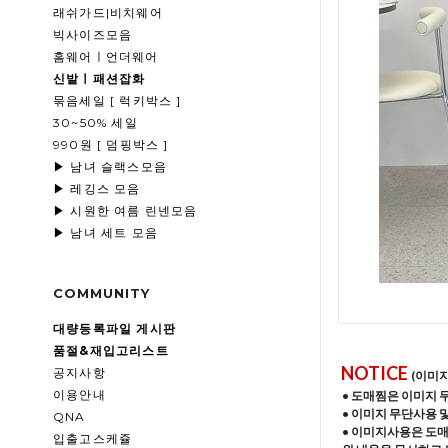
래쉬가드|비치웨어
빅사이즈모음
홈웨어ㅣ언더웨어
신발ㅣ패션잡화
묶음세일 [ 럭키박스 ]
30~50% 세일
990원 [ 덤핑박스 ]
▶ 남녀 슬랙스모음
▶ 레깅스 모음
▶ 시원한 여름 린넨모음
▶ 남녀 세트 모음
COMMUNITY
대량등록파일 게시판
품절&재입고리스트
NOTICE
공지사항
(이미
이용안내
• 도매찜은 이미지 
• 이미지 무단사용 
QNA
• 이미지사용은 도
입출고스케쥴