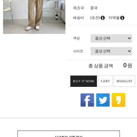
제조국
중국
배송비
(조건)
지역별
색상
사이즈
0
원
총 상품 금액
BUY IT NOW
CART
WISHLIST