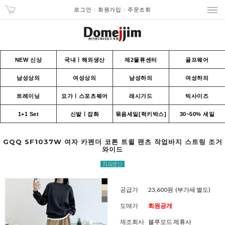
로그인
회원가입
주문조회
NEW 신상
국내ㅣ해외생산
제2물류센터
골프웨어
남성상의
여성상의
남성하의
여성하의
트레이닝
요가ㅣ스포츠웨어
래시가드
빅사이즈
1+1 Set
신발ㅣ잡화
묶음세일[럭키박스]
30~50% 세일
GQQ SF1037W 여자 카펜더 코튼 트윌 팬츠 작업바지 스트링 조거
와이드
공급가
23,600원
(부가세 별도)
도매가
회원공개
제조회사
블루모드 제휴사