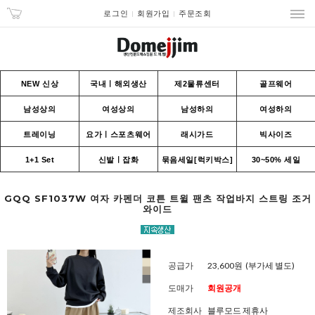
로그인
회원가입
주문조회
NEW 신상
국내ㅣ해외생산
제2물류센터
골프웨어
남성상의
여성상의
남성하의
여성하의
트레이닝
요가ㅣ스포츠웨어
래시가드
빅사이즈
1+1 Set
신발ㅣ잡화
묶음세일[럭키박스]
30~50% 세일
GQQ SF1037W 여자 카펜더 코튼 트윌 팬츠 작업바지 스트링 조거
와이드
공급가
23,600원
(부가세 별도)
도매가
회원공개
제조회사
블루모드 제휴사