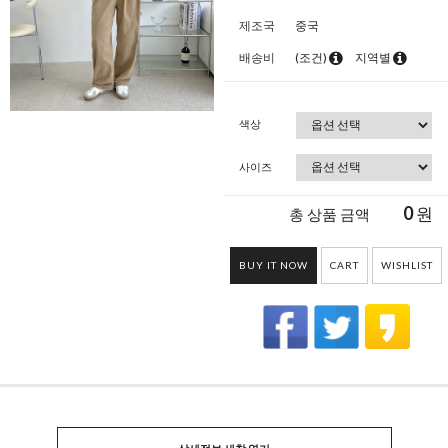
제조국
중국
배송비
(조건)
지역별
색상
사이즈
0
원
총 상품 금액
BUY IT NOW
CART
WISHLIST