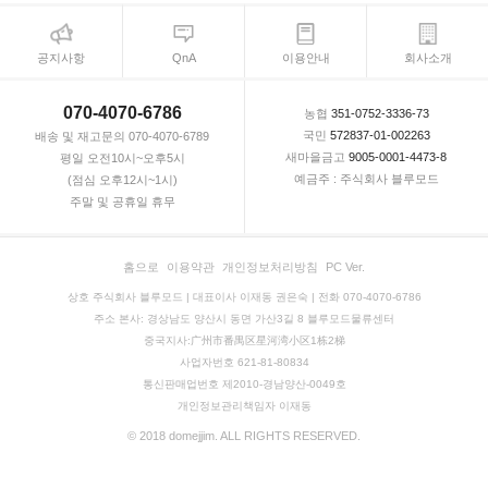
공지사항
QnA
이용안내
회사소개
070-4070-6786
농협
351-0752-3336-73
국민
572837-01-002263
배송 및 재고문의 070-4070-6789
새마을금고
9005-0001-4473-8
평일 오전10시~오후5시
예금주 : 주식회사 블루모드
(점심 오후12시~1시)
주말 및 공휴일 휴무
홈으로
이용약관
개인정보처리방침
PC Ver.
상호 주식회사 블루모드 | 대표이사 이재동 권은숙 | 전화 070-4070-6786
주소 본사: 경상남도 양산시 동면 가산3길 8 블루모드물류센터
중국지사:广州市番禺区星河湾小区1栋2梯
사업자번호 621-81-80834
통신판매업번호 제2010-경남양산-0049호
개인정보관리책임자 이재동
© 2018 domejjim. ALL RIGHTS RESERVED.