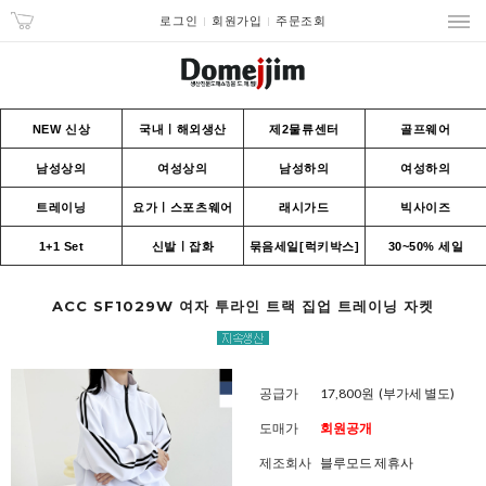
로그인
회원가입
주문조회
NEW 신상
국내ㅣ해외생산
제2물류센터
골프웨어
남성상의
여성상의
남성하의
여성하의
트레이닝
요가ㅣ스포츠웨어
래시가드
빅사이즈
1+1 Set
신발ㅣ잡화
묶음세일[럭키박스]
30~50% 세일
ACC SF1029W 여자 투라인 트랙 집업 트레이닝 자켓
공급가
17,800원
(부가세 별도)
도매가
회원공개
제조회사
블루모드 제휴사