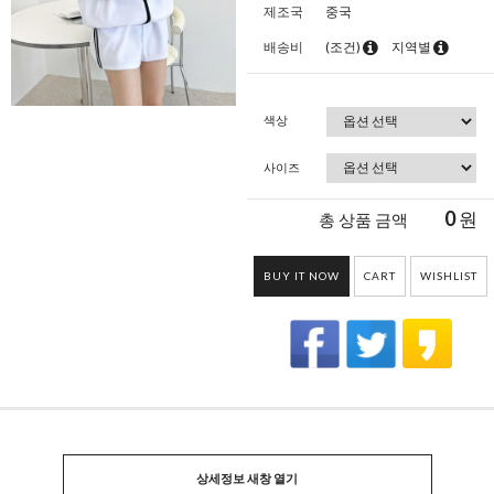
제조국
중국
배송비
(조건)
지역별
색상
사이즈
0
원
총 상품 금액
BUY IT NOW
CART
WISHLIST
상세정보 새창 열기