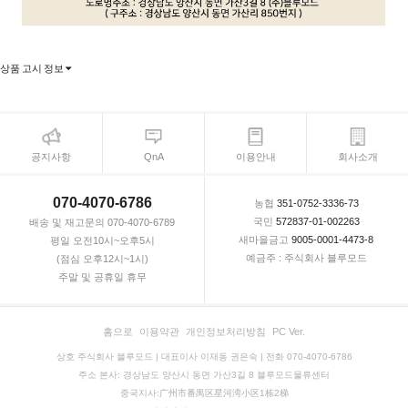
상품 고시 정보
공지사항
QnA
이용안내
회사소개
070-4070-6786
농협
351-0752-3336-73
국민
572837-01-002263
배송 및 재고문의 070-4070-6789
새마을금고
9005-0001-4473-8
평일 오전10시~오후5시
예금주 : 주식회사 블루모드
(점심 오후12시~1시)
주말 및 공휴일 휴무
홈으로
이용약관
개인정보처리방침
PC Ver.
상호 주식회사 블루모드 | 대표이사 이재동 권은숙 | 전화 070-4070-6786
주소 본사: 경상남도 양산시 동면 가산3길 8 블루모드물류센터
중국지사:广州市番禺区星河湾小区1栋2梯