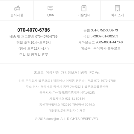
공지사항
QnA
이용안내
회사소개
070-4070-6786
농협
351-0752-3336-73
국민
572837-01-002263
배송 및 재고문의 070-4070-6789
새마을금고
9005-0001-4473-8
평일 오전10시~오후5시
예금주 : 주식회사 블루모드
(점심 오후12시~1시)
주말 및 공휴일 휴무
홈으로
이용약관
개인정보처리방침
PC Ver.
상호 주식회사 블루모드 | 대표이사 이재동 권은숙 | 전화 070-4070-6786
주소 본사: 경상남도 양산시 동면 가산3길 8 블루모드물류센터
중국지사:广州市番禺区星河湾小区1栋2梯
사업자번호 621-81-80834
통신판매업번호 제2010-경남양산-0049호
개인정보관리책임자 이재동
© 2018 domejjim. ALL RIGHTS RESERVED.