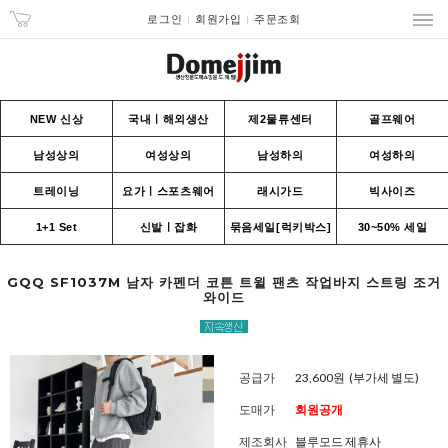
로그인
회원가입
주문조회
NEW 신상
국내ㅣ해외생산
제2물류센터
골프웨어
남성상의
여성상의
남성하의
여성하의
트레이닝
요가ㅣ스포츠웨어
래시가드
빅사이즈
1+1 Set
신발ㅣ잡화
묶음세일[럭키박스]
30~50% 세일
GQQ SF1037M 남자 카펜더 코튼 트윌 팬츠 작업바지 스트링 조거
와이드
공급가
23,600원
(부가세 별도)
도매가
회원공개
제조회사
블루모드 제휴사