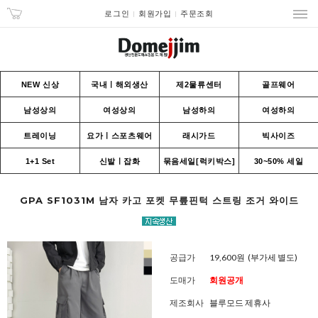
로그인
회원가입
주문조회
NEW 신상
국내ㅣ해외생산
제2물류센터
골프웨어
남성상의
여성상의
남성하의
여성하의
트레이닝
요가ㅣ스포츠웨어
래시가드
빅사이즈
1+1 Set
신발ㅣ잡화
묶음세일[럭키박스]
30~50% 세일
GPA SF1031M 남자 카고 포켓 무릎핀턱 스트링 조거 와이드
공급가
19,600원
(부가세 별도)
도매가
회원공개
제조회사
블루모드 제휴사