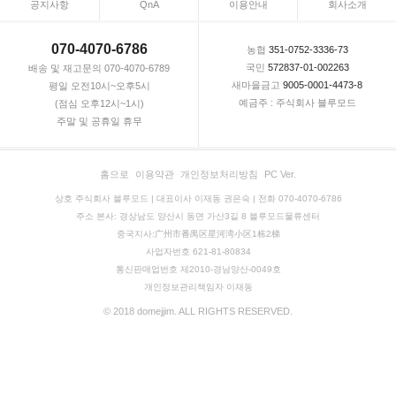
공지사항
QnA
이용안내
회사소개
070-4070-6786
농협
351-0752-3336-73
국민
572837-01-002263
배송 및 재고문의 070-4070-6789
새마을금고
9005-0001-4473-8
평일 오전10시~오후5시
예금주 : 주식회사 블루모드
(점심 오후12시~1시)
주말 및 공휴일 휴무
홈으로
이용약관
개인정보처리방침
PC Ver.
상호 주식회사 블루모드 | 대표이사 이재동 권은숙 | 전화 070-4070-6786
주소 본사: 경상남도 양산시 동면 가산3길 8 블루모드물류센터
중국지사:广州市番禺区星河湾小区1栋2梯
사업자번호 621-81-80834
통신판매업번호 제2010-경남양산-0049호
개인정보관리책임자 이재동
© 2018 domejjim. ALL RIGHTS RESERVED.