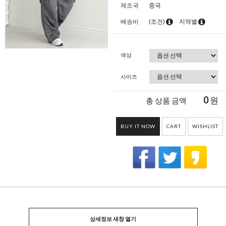
제조국
중국
배송비
(조건)
지역별
색상
사이즈
0
원
총 상품 금액
BUY IT NOW
CART
WISHLIST
상세정보 새창 열기