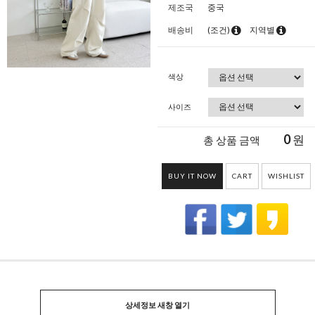
제조국
중국
배송비
(조건)
지역별
색상
사이즈
0
원
총 상품 금액
BUY IT NOW
CART
WISHLIST
상세정보 새창 열기