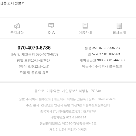
상품 고시 정보
공지사항
QnA
이용안내
회사소개
070-4070-6786
농협
351-0752-3336-73
국민
572837-01-002263
배송 및 재고문의 070-4070-6789
새마을금고
9005-0001-4473-8
평일 오전10시~오후5시
예금주 : 주식회사 블루모드
(점심 오후12시~1시)
주말 및 공휴일 휴무
홈으로
이용약관
개인정보처리방침
PC Ver.
상호 주식회사 블루모드 | 대표이사 이재동 권은숙 | 전화 070-4070-6786
주소 본사: 경상남도 양산시 동면 가산3길 8 블루모드물류센터
중국지사:广州市番禺区星河湾小区1栋2梯
사업자번호 621-81-80834
통신판매업번호 제2010-경남양산-0049호
개인정보관리책임자 이재동