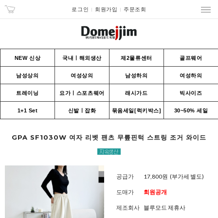
로그인
회원가입
주문조회
NEW 신상
국내ㅣ해외생산
제2물류센터
골프웨어
남성상의
여성상의
남성하의
여성하의
트레이닝
요가ㅣ스포츠웨어
래시가드
빅사이즈
1+1 Set
신발ㅣ잡화
묶음세일[럭키박스]
30~50% 세일
GPA SF1030W 여자 리벳 팬츠 무릎핀턱 스트링 조거 와이드
공급가
17,800원
(부가세 별도)
도매가
회원공개
제조회사
블루모드 제휴사