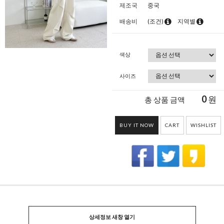
제조국
중국
배송비
(조건)
지역별
색상
사이즈
0
원
총 상품 금액
BUY IT NOW
CART
WISHLIST
상세정보 새창 열기