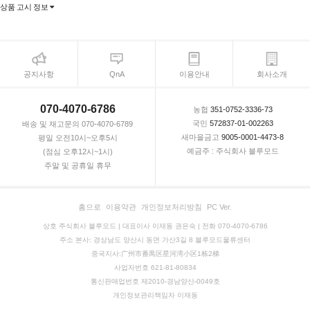
상품 고시 정보
공지사항
QnA
이용안내
회사소개
070-4070-6786
농협
351-0752-3336-73
국민
572837-01-002263
배송 및 재고문의 070-4070-6789
새마을금고
9005-0001-4473-8
평일 오전10시~오후5시
예금주 : 주식회사 블루모드
(점심 오후12시~1시)
주말 및 공휴일 휴무
홈으로
이용약관
개인정보처리방침
PC Ver.
상호 주식회사 블루모드 | 대표이사 이재동 권은숙 | 전화 070-4070-6786
주소 본사: 경상남도 양산시 동면 가산3길 8 블루모드물류센터
중국지사:广州市番禺区星河湾小区1栋2梯
사업자번호 621-81-80834
통신판매업번호 제2010-경남양산-0049호
개인정보관리책임자 이재동