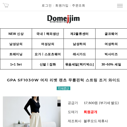
로그인
회원가입
주문조회
NEW 신상
국내ㅣ해외생산
제2물류센터
골프웨어
남성상의
여성상의
남성하의
여성하의
트레이닝
요가ㅣ스포츠웨어
래시가드
빅사이즈
1+1 Set
신발ㅣ잡화
묶음세일[럭키박스]
30~50% 세일
GPA SF1030W 여자 리벳 팬츠 무릎핀턱 스트링 조거 와이드
공급가
17,800원
(부가세 별도)
도매가
회원공개
제조회사
블루모드 제휴사