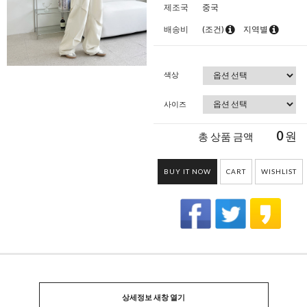
제조국
중국
배송비
(조건)
지역별
색상
사이즈
0
원
총 상품 금액
BUY IT NOW
CART
WISHLIST
상세정보 새창 열기