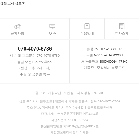
상품 고시 정보
공지사항
QnA
이용안내
회사소개
070-4070-6786
농협
351-0752-3336-73
국민
572837-01-002263
배송 및 재고문의 070-4070-6789
새마을금고
9005-0001-4473-8
평일 오전10시~오후5시
예금주 : 주식회사 블루모드
(점심 오후12시~1시)
주말 및 공휴일 휴무
홈으로
이용약관
개인정보처리방침
PC Ver.
상호 주식회사 블루모드 | 대표이사 이재동 권은숙 | 전화 070-4070-6786
주소 본사: 경상남도 양산시 동면 가산3길 8 블루모드물류센터
중국지사:广州市番禺区星河湾小区1栋2梯
사업자번호 621-81-80834
통신판매업번호 제2010-경남양산-0049호
개인정보관리책임자 이재동