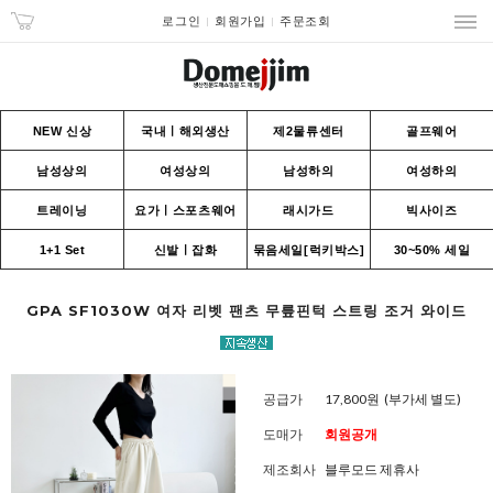
로그인
회원가입
주문조회
NEW 신상
국내ㅣ해외생산
제2물류센터
골프웨어
남성상의
여성상의
남성하의
여성하의
트레이닝
요가ㅣ스포츠웨어
래시가드
빅사이즈
1+1 Set
신발ㅣ잡화
묶음세일[럭키박스]
30~50% 세일
GPA SF1030W 여자 리벳 팬츠 무릎핀턱 스트링 조거 와이드
공급가
17,800원
(부가세 별도)
도매가
회원공개
제조회사
블루모드 제휴사