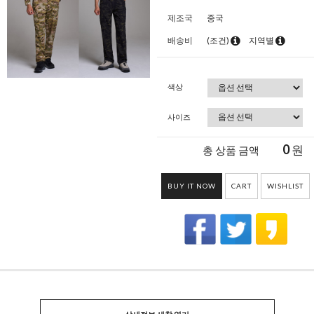
제조국
중국
배송비
(조건)
지역별
색상
사이즈
0
원
총 상품 금액
BUY IT NOW
CART
WISHLIST