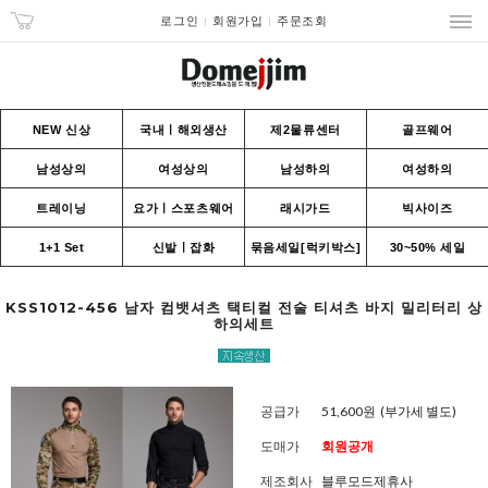
로그인
회원가입
주문조회
NEW 신상
국내ㅣ해외생산
제2물류센터
골프웨어
남성상의
여성상의
남성하의
여성하의
트레이닝
요가ㅣ스포츠웨어
래시가드
빅사이즈
1+1 Set
신발ㅣ잡화
묶음세일[럭키박스]
30~50% 세일
KSS1012-456 남자 컴뱃셔츠 택티컬 전술 티셔츠 바지 밀리터리 상
하의세트
공급가
51,600원
(부가세 별도)
도매가
회원공개
제조회사
블루모드제휴사