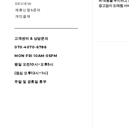
위 내용을 무시하고 
REVIEW
경고없이 도매찜 서비
제휴신청&문의
개인결제
고객센터 & 상담문의
070-4070-6786
MON-FRI 10AM-05PM
평일 오전10시~오후5시
(점심 오후12시~1시)
주말 및 공휴일 휴무