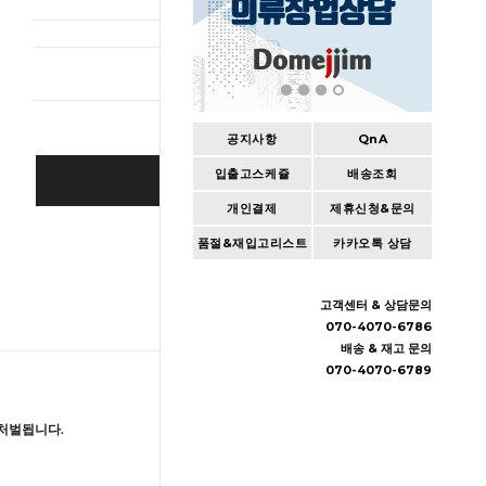
총 상품 
공지사항
QnA
입출고스케쥴
배송조회
BUY IT NOW
개인결제
제휴신청&문의
Cart
|
Wishlist
품절&재입고리스트
카카오톡 상담
고객센터 & 상담문의
070-4070-6786
배송 & 재고 문의
070-4070-6789
처벌됩니다.