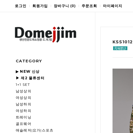
로그인
회원가입
장바구니
(
0
)
주문조회
마이페이지
KSS10
CATEGORY
▶ NEW 신상
▶ 제2 물류센터
1+1 SET
남성상의
여성상의
남성하의
여성하의
트레이닝
골프웨어
애슬레저|요가|스포츠