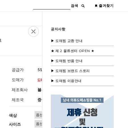
검색
즐겨찾기
공지사항
트
▶ 도매찜 교환 안내
★ 제 2 물류센터 OPEN ★
▶ 도매찜 반품 안내
공급가
51,600원
(부가세별도)
▶ 도매찜 브랜드 스토리
도매가
▶ 도매찜 이용안내
제조회사
블루모드제휴사
제조국
중국
색상
사이즈