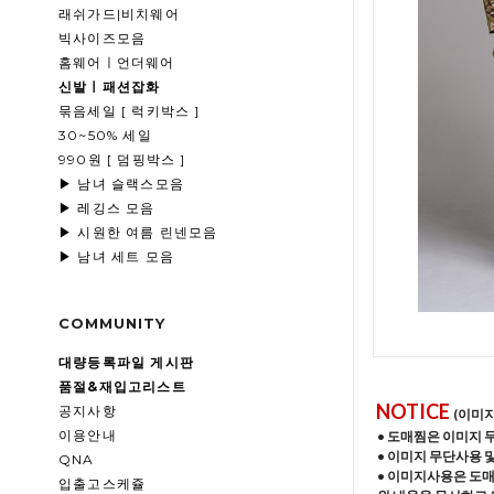
래쉬가드|비치웨어
빅사이즈모음
홈웨어ㅣ언더웨어
신발ㅣ패션잡화
묶음세일 [ 럭키박스 ]
30~50% 세일
990원 [ 덤핑박스 ]
▶ 남녀 슬랙스모음
▶ 레깅스 모음
▶ 시원한 여름 린넨모음
▶ 남녀 세트 모음
COMMUNITY
대량등록파일 게시판
품절&재입고리스트
NOTICE
공지사항
(이미
이용안내
• 도매찜은 이미지 
• 이미지 무단사용 
QNA
• 이미지사용은 도
입출고스케쥴