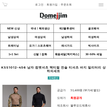
로그인
회원가입
주문조회
NEW 신상
국내ㅣ해외생산
제2물류센터
골프웨어
남성상의
여성상의
남성하의
여성하의
트레이닝
요가ㅣ스포츠웨어
래시가드
빅사이즈
1+1 Set
신발ㅣ잡화
묶음세일[럭키박스]
30~50% 세일
KSS1012-456 남자 컴뱃셔츠 택티컬 전술 티셔츠 바지 밀리터리 상
하의세트
공급가
51,600원
(부가세 별도)
도매가
회원공개
제조회사
블루모드제휴사