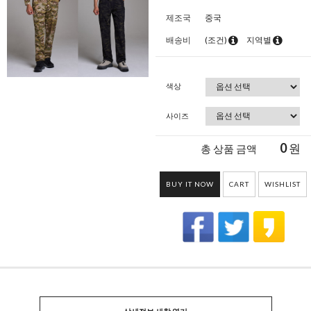
제조국
중국
배송비
(조건)
지역별
색상
사이즈
0
원
총 상품 금액
BUY IT NOW
CART
WISHLIST