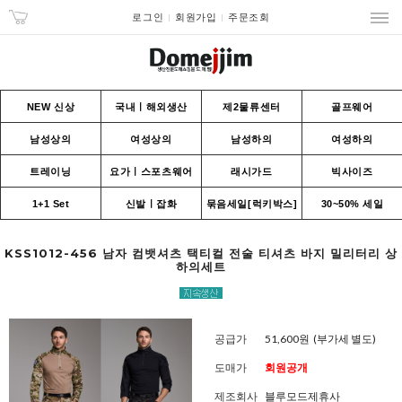
로그인
회원가입
주문조회
NEW 신상
국내ㅣ해외생산
제2물류센터
골프웨어
남성상의
여성상의
남성하의
여성하의
트레이닝
요가ㅣ스포츠웨어
래시가드
빅사이즈
1+1 Set
신발ㅣ잡화
묶음세일[럭키박스]
30~50% 세일
KSS1012-456 남자 컴뱃셔츠 택티컬 전술 티셔츠 바지 밀리터리 상
하의세트
공급가
51,600원
(부가세 별도)
도매가
회원공개
제조회사
블루모드제휴사