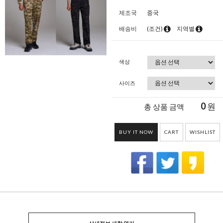
제조국
중국
배송비
(조건)
지역별
색상
사이즈
0
원
총 상품 금액
BUY IT NOW
CART
WISHLIST