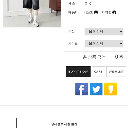
제조국
중국
배송비
(조건)
지역별
색상
사이즈
0
원
총 상품 금액
BUY IT NOW
CART
WISHLIST
상세정보 새창 열기