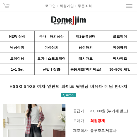
로그인
회원가입
주문조회
NEW 신상
국내ㅣ해외생산
제2물류센터
골프웨어
남성상의
여성상의
남성하의
여성하의
트레이닝
요가ㅣ스포츠웨어
래시가드
빅사이즈
1+1 Set
신발ㅣ잡화
묶음세일[럭키박스]
30~50% 세일
HSSG 5103 여자 옆핀턱 와이드 뒷밴딩 버뮤다 데님 반바지
공급가
31,000원
(부가세 별도)
도매가
회원공개
제조회사
블루모드 제휴사