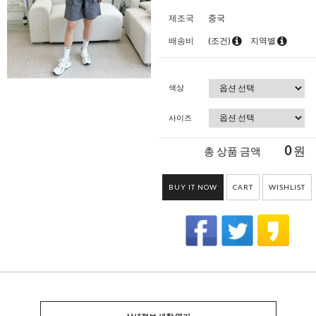
제조국
중국
배송비
(조건)
지역별
색상
사이즈
0
원
총 상품 금액
BUY IT NOW
CART
WISHLIST