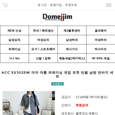
로그인
회원가입
주문조회
NEW 신상
국내ㅣ해외생산
제2물류센터
골프웨어
남성상의
여성상의
남성하의
여성하의
트레이닝
요가ㅣ스포츠웨어
래시가드
빅사이즈
1+1 Set
신발ㅣ잡화
묶음세일[럭키박스]
30~50% 세일
ACC SS1025W 여자 여름 트레이닝 셋업 포켓 반팔 남방 반바지 세
트
공급가
27,600원
(부가세 별도)
도매가
회원공개
제조회사
블루모드 제휴사