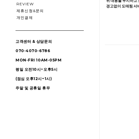
위 내용을 무시하고 
REVIEW
경고없이 도매찜 서비
제휴신청&문의
개인결제
고객센터 & 상담문의
070-4070-6786
MON-FRI 10AM-05PM
평일 오전10시~오후5시
(점심 오후12시~1시)
주말 및 공휴일 휴무