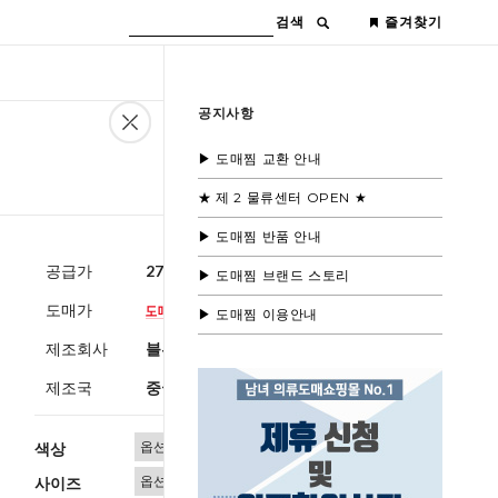
검색
즐겨찾기
공지사항
▶ 도매찜 교환 안내
★ 제 2 물류센터 OPEN ★
▶ 도매찜 반품 안내
공급가
27,600원
(부가세별도)
▶ 도매찜 브랜드 스토리
도매가
▶ 도매찜 이용안내
제조회사
블루모드 제휴사
제조국
중국
색상
사이즈