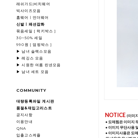
래쉬가드|비치웨어
빅사이즈모음
홈웨어ㅣ언더웨어
신발ㅣ패션잡화
묶음세일 [ 럭키박스 ]
30~50% 세일
990원 [ 덤핑박스 ]
▶ 남녀 슬랙스모음
▶ 레깅스 모음
▶ 시원한 여름 린넨모음
▶ 남녀 세트 모음
COMMUNITY
대량등록파일 게시판
품절&재입고리스트
NOTICE
공지사항
(이미
이용안내
• 도매찜은 이미지 
• 이미지 무단사용 
QNA
• 이미지사용은 도
입출고스케쥴