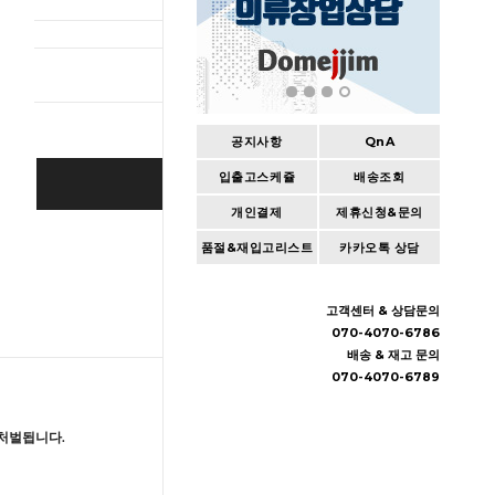
총 상품 
공지사항
QnA
입출고스케쥴
배송조회
BUY IT NOW
개인결제
제휴신청&문의
Cart
|
Wishlist
품절&재입고리스트
카카오톡 상담
고객센터 & 상담문의
070-4070-6786
배송 & 재고 문의
070-4070-6789
처벌됩니다.