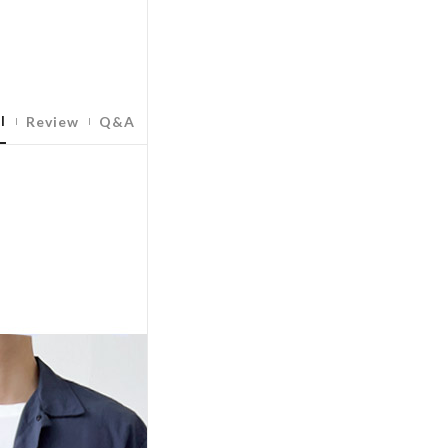
l
Review
Q&A