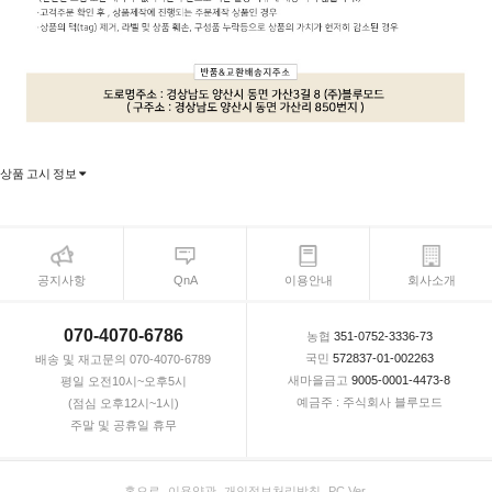
상품 고시 정보
공지사항
QnA
이용안내
회사소개
070-4070-6786
농협
351-0752-3336-73
국민
572837-01-002263
배송 및 재고문의 070-4070-6789
새마을금고
9005-0001-4473-8
평일 오전10시~오후5시
예금주 : 주식회사 블루모드
(점심 오후12시~1시)
주말 및 공휴일 휴무
홈으로
이용약관
개인정보처리방침
PC Ver.