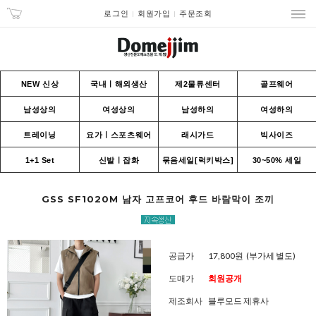
로그인
회원가입
주문조회
NEW 신상
국내ㅣ해외생산
제2물류센터
골프웨어
남성상의
여성상의
남성하의
여성하의
트레이닝
요가ㅣ스포츠웨어
래시가드
빅사이즈
1+1 Set
신발ㅣ잡화
묶음세일[럭키박스]
30~50% 세일
GSS SF1020M 남자 고프코어 후드 바람막이 조끼
공급가
17,800원
(부가세 별도)
도매가
회원공개
제조회사
블루모드 제휴사