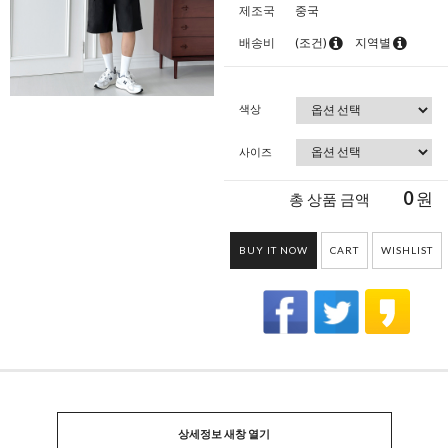
제조국
중국
배송비
(조건)
지역별
색상
사이즈
0
원
총 상품 금액
BUY IT NOW
CART
WISHLIST
상세정보 새창 열기