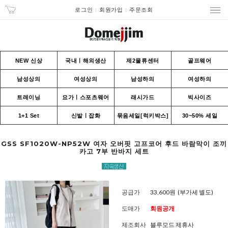
로그인
회원가입
주문조회
NEW 신상
국내ㅣ해외생산
제2물류센터
골프웨어
남성상의
여성상의
남성하의
여성하의
트레이닝
요가ㅣ스포츠웨어
래시가드
빅사이즈
1+1 Set
신발ㅣ잡화
묶음세일[럭키박스]
30~50% 세일
GSS SF1020W-NP52W 여자 오버핏 고프코어 후드 바람막이 조끼
카고 7부 반바지 세트
공급가
33,600원
(부가세 별도)
도매가
회원공개
제조회사
블루모드 제휴사