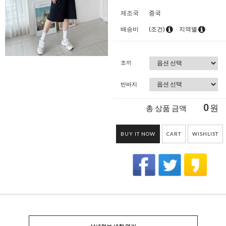
제조국
중국
배송비
(조건)
지역별
조끼
반바지
0
원
총 상품 금액
BUY IT NOW
CART
WISHLIST