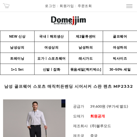
로그인
회원가입
주문조회
NEW 신상
국내ㅣ해외생산
제2물류센터
골프웨어
남성상의
여성상의
남성하의
여성하의
트레이닝
요가ㅣ스포츠웨어
래시가드
빅사이즈
1+1 Set
신발ㅣ잡화
묶음세일[럭키박스]
30~50% 세일
남성 골프웨어 스포츠 매직히든밴딩 시어서커 스판 팬츠 MP2332
공급가
39,600원
(부가세 별도)
도매가
회원공개
제조회사
(주)블루모드
제조국
중국