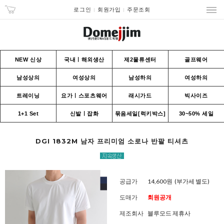
로그인
회원가입
주문조회
NEW 신상
국내ㅣ해외생산
제2물류센터
골프웨어
남성상의
여성상의
남성하의
여성하의
트레이닝
요가ㅣ스포츠웨어
래시가드
빅사이즈
1+1 Set
신발ㅣ잡화
묶음세일[럭키박스]
30~50% 세일
DGI 1832M 남자 프리미엄 소로나 반팔 티셔츠
공급가
14,600원
(부가세 별도)
도매가
회원공개
제조회사
블루모드 제휴사