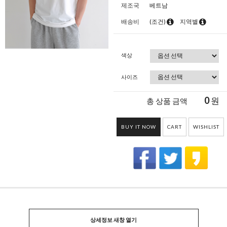
제조국
베트남
배송비
(조건)
지역별
색상
사이즈
0
원
총 상품 금액
BUY IT NOW
CART
WISHLIST
상세정보 새창 열기