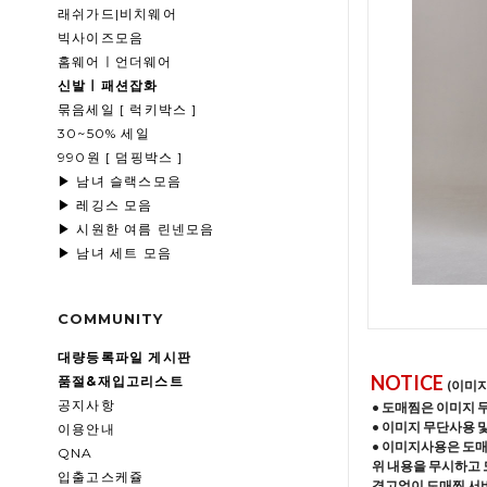
래쉬가드|비치웨어
빅사이즈모음
홈웨어ㅣ언더웨어
신발ㅣ패션잡화
묶음세일 [ 럭키박스 ]
30~50% 세일
990원 [ 덤핑박스 ]
▶ 남녀 슬랙스모음
▶ 레깅스 모음
▶ 시원한 여름 린넨모음
▶ 남녀 세트 모음
COMMUNITY
대량등록파일 게시판
NOTICE
품절&재입고리스트
(이미
공지사항
• 도매찜은 이미지 
• 이미지 무단사용 
이용안내
• 이미지사용은 도
QNA
위 내용을 무시하고 
입출고스케쥴
경고없이 도매찜 서비