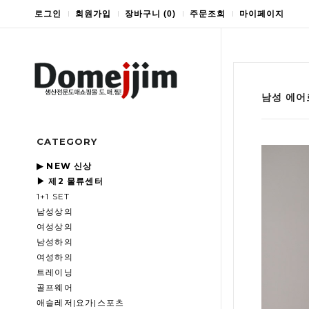
로그인
회원가입
장바구니
(
0
)
주문조회
마이페이지
남성 에어
CATEGORY
▶ NEW 신상
▶ 제2 물류센터
1+1 SET
남성상의
여성상의
남성하의
여성하의
트레이닝
골프웨어
애슬레저|요가|스포츠