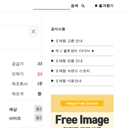
검색
즐겨찾기
공지사항
▶ 도매찜 교환 안내
★ 제 2 물류센터 OPEN ★
▶ 도매찜 반품 안내
공급가
33,600원
(부가세별도)
▶ 도매찜 브랜드 스토리
도매가
▶ 도매찜 이용안내
제조회사
(주)블루모드
제조국
중국
색상
사이즈