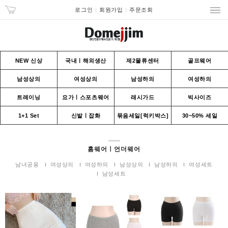
로그인
회원가입
주문조회
NEW 신상
국내ㅣ해외생산
제2물류센터
골프웨어
남성상의
여성상의
남성하의
여성하의
트레이닝
요가ㅣ스포츠웨어
래시가드
빅사이즈
1+1 Set
신발ㅣ잡화
묶음세일[럭키박스]
30~50% 세일
홈웨어ㅣ언더웨어
남녀공용
여성상의
여성하의
남성상의
남성하의
여성세트
남성세트