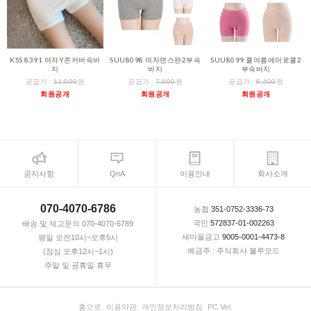
KSS 8391 여자Y존커버속바
SUU8098 여자면스판2부속
SUU8099 쿨여름에어로쿨2
지
바지
부속바지
공급가 :
11,000
원
공급가 :
7,000
원
공급가 :
8,400
원
회원공개
회원공개
회원공개
공지사항
QnA
이용안내
회사소개
070-4070-6786
농협
351-0752-3336-73
국민
572837-01-002263
배송 및 재고문의 070-4070-6789
새마을금고
9005-0001-4473-8
평일 오전10시~오후5시
예금주 : 주식회사 블루모드
(점심 오후12시~1시)
주말 및 공휴일 휴무
홈으로
이용약관
개인정보처리방침
PC Ver.