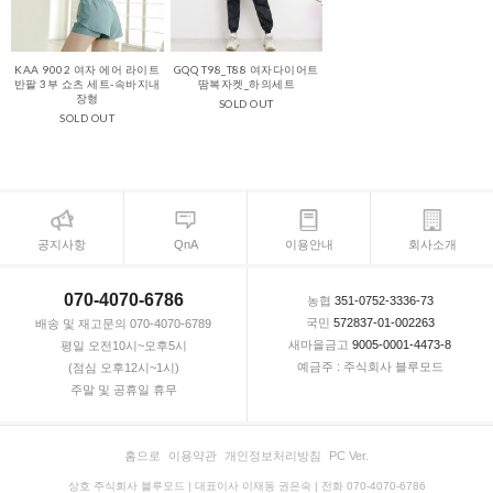
KAA 9002 여자 에어 라이트
GQQ T98_T88 여자다이어트
반팔 3부 쇼츠 세트-속바지내
땀복자켓_하의세트
장형
SOLD OUT
SOLD OUT
공지사항
QnA
이용안내
회사소개
070-4070-6786
농협
351-0752-3336-73
국민
572837-01-002263
배송 및 재고문의 070-4070-6789
새마을금고
9005-0001-4473-8
평일 오전10시~오후5시
예금주 : 주식회사 블루모드
(점심 오후12시~1시)
주말 및 공휴일 휴무
홈으로
이용약관
개인정보처리방침
PC Ver.
상호 주식회사 블루모드 | 대표이사 이재동 권은숙 | 전화 070-4070-6786