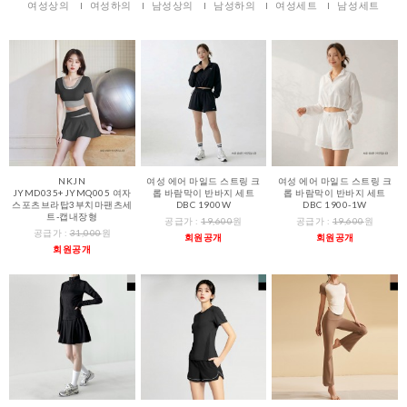
여성상의
여성하의
남성상의
남성하의
여성세트
남성세트
NKJN
여성 에어 마일드 스트링 크
여성 에어 마일드 스트링 크
JYMD035+JYMQ005 여자
롭 바람막이 반바지 세트
롭 바람막이 반바지 세트
스포츠브라탑3부치마팬츠세
DBC 1900W
DBC 1900-1W
트-캡내장형
공급가 :
19,600
원
공급가 :
19,600
원
공급가 :
31,000
원
회원공개
회원공개
회원공개