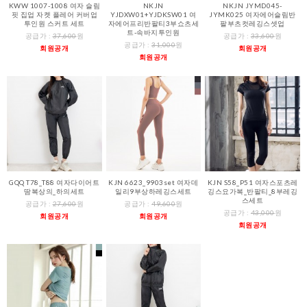
KWW 1007-1008 여자 슬림
NKJN
NKJN JYMD045-
핏 집업 자켓 플레어 커버업
YJDXW01+YJDKSW01 여
JYMK025 여자에어슬림반
투인원 스커트 세트
자에어프리반팔티3부쇼츠세
팔부츠컷레깅스셋업
트-속바지투인원
공급가 :
37,600
원
공급가 :
33,600
원
공급가 :
31,000
원
회원공개
회원공개
회원공개
GQQ T78_T88 여자다이어트
KJN 6623_9903set 여자데
KJN S58_P51 여자스포츠레
땀복상의_하의세트
일리9부상하레깅스세트
깅스요가복_반팔티_8부레깅
스세트
공급가 :
27,600
원
공급가 :
49,600
원
공급가 :
43,000
원
회원공개
회원공개
회원공개