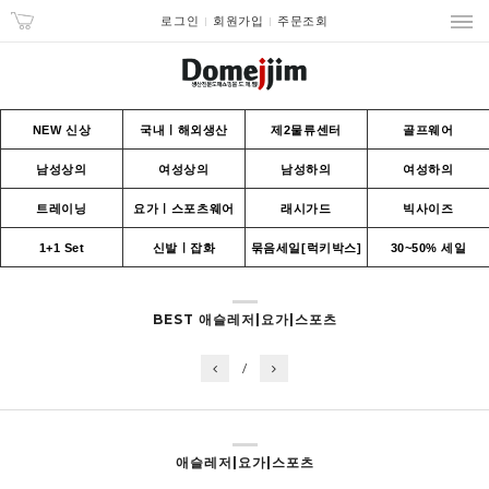
로그인
회원가입
주문조회
NEW 신상
국내ㅣ해외생산
제2물류센터
골프웨어
남성상의
여성상의
남성하의
여성하의
트레이닝
요가ㅣ스포츠웨어
래시가드
빅사이즈
1+1 Set
신발ㅣ잡화
묶음세일[럭키박스]
30~50% 세일
BEST 애슬레저|요가|스포츠
/
애슬레저|요가|스포츠