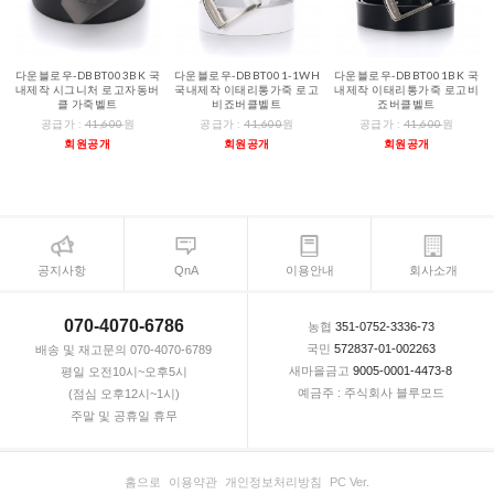
다운블로우-DBBT003BK 국
다운블로우-DBBT001-1WH
다운블로우-DBBT001BK 국
내제작 시그니처 로고자동버
국내제작 이태리통가죽 로고
내제작 이태리통가죽 로고비
클 가죽벨트
비죠버클벨트
죠버클벨트
공급가 :
41,600
원
공급가 :
41,600
원
공급가 :
41,600
원
회원공개
회원공개
회원공개
공지사항
QnA
이용안내
회사소개
070-4070-6786
농협
351-0752-3336-73
국민
572837-01-002263
배송 및 재고문의 070-4070-6789
새마을금고
9005-0001-4473-8
평일 오전10시~오후5시
예금주 : 주식회사 블루모드
(점심 오후12시~1시)
주말 및 공휴일 휴무
홈으로
이용약관
개인정보처리방침
PC Ver.