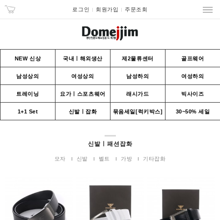
로그인
회원가입
주문조회
NEW 신상
국내ㅣ해외생산
제2물류센터
골프웨어
남성상의
여성상의
남성하의
여성하의
트레이닝
요가ㅣ스포츠웨어
래시가드
빅사이즈
1+1 Set
신발ㅣ잡화
묶음세일[럭키박스]
30~50% 세일
신발ㅣ패션잡화
모자
신발
벨트
가방
기타잡화