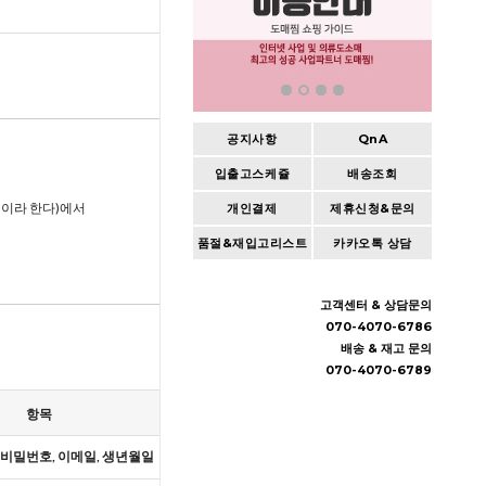
공지사항
QnA
입출고스케쥴
배송조회
개인결제
제휴신청&문의
품절&재입고리스트
카카오톡 상담
고객센터 & 상담문의
070-4070-6786
배송 & 재고 문의
070-4070-6789
항목
보유기
, 비밀번호, 이메일, 생년월일
회원 탈퇴 