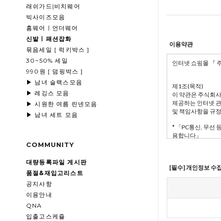
래쉬가드|비치웨어
빅사이즈모음
홈웨어ㅣ언더웨어
신발ㅣ패션잡화
이용약관
묶음세일 [ 럭키박스 ]
30~50% 세일
990원 [ 덤핑박스 ]
▶ 남녀 슬랙스모음
▶ 레깅스 모음
▶ 시원한 여름 린넨모음
▶ 남녀 세트 모음
COMMUNITY
대량등록파일 게시판
[필수] 개인정보 수
품절&재입고리스트
공지사항
이용안내
QNA
입출고스케쥴