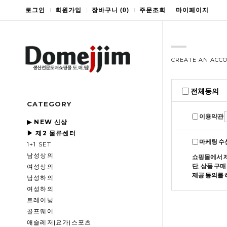
로그인
회원가입
장바구니
(
0
)
주문조회
마이페이지
CREATE AN ACC
전체동의
CATEGORY
이용약관
▶ NEW 신상
▶ 제2 물류센터
마케팅 수
1+1 SET
남성상의
쇼핑몰에서 
단, 상품 구
여성상의
제공 동의를 
남성하의
여성하의
트레이닝
골프웨어
애슬레저|요가|스포츠