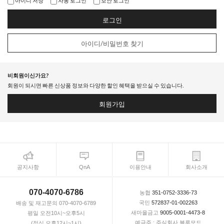
아이디 저장
자동 로그인
보안 로그인
로그인
아이디/비밀번호 찾기
비회원이신가요?
회원이 되시면 빠른 신상품 정보와 다양한 할인 혜택을 받으실 수 있습니다.
회원가입
공지사항
QnA
이용안내
회사소개
070-4070-6786
농협
351-0752-3336-73
국민
572837-01-002263
배송 및 재고문의 070-4070-6789
새마을금고
9005-0001-4473-8
평일 오전10시~오후5시
예금주 : 주식회사 블루모드
(점심 오후12시~1시)