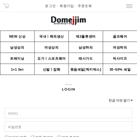
로그인
회원가입
주문조회
NEW 신상
국내ㅣ해외생산
제2물류센터
골프웨어
남성상의
여성상의
남성하의
여성하의
트레이닝
요가ㅣ스포츠웨어
래시가드
빅사이즈
1+1 Set
신발ㅣ잡화
묶음세일[럭키박스]
30~50% 세일
LOGIN
한글 자판 열기