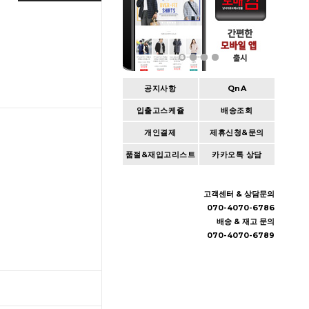
공지사항
QnA
입출고스케쥴
배송조회
개인결제
제휴신청&문의
품절&재입고리스트
카카오톡 상담
고객센터 & 상담문의
070-4070-6786
배송 & 재고 문의
070-4070-6789
TOP
입출고스케쥴
/
배송조회(대한통운)