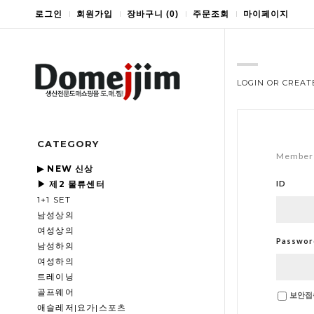
로그인
회원가입
장바구니
(
0
)
주문조회
마이페이지
LOGIN OR CREAT
CATEGORY
Member 
▶ NEW 신상
▶ 제2 물류센터
ID
1+1 SET
남성상의
여성상의
Passwor
남성하의
여성하의
트레이닝
골프웨어
보안접
애슬레저|요가|스포츠