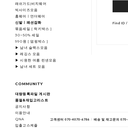
래쉬가드|비치웨어
빅사이즈모음
홈웨어ㅣ언더웨어
신발ㅣ패션잡화
Find ID 
묶음세일 [ 럭키박스 ]
30~50% 세일
990원 [ 덤핑박스 ]
▶ 남녀 슬랙스모음
▶ 레깅스 모음
▶ 시원한 여름 린넨모음
▶ 남녀 세트 모음
COMMUNITY
대량등록파일 게시판
품절&재입고리스트
공지사항
이용안내
QNA
고객센터 070-4070-6786
/
배송 및 재고문의 070-4
입출고스케쥴