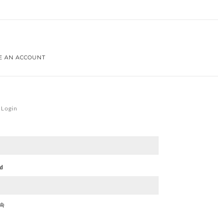
E AN ACCOUNT
Login
d
속