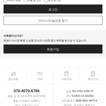
아이디 저장
자동 로그인
보안 로그인
로그인
아이디/비밀번호 찾기
비회원이신가요?
회원이 되시면 빠른 신상품 정보와 다양한 할인 혜택을 받으실 수 있습니다.
회원가입
공지사항
QnA
이용안내
회사소개
070-4070-6786
농협
351-0752-3336-73
국민
572837-01-002263
배송 및 재고문의 070-4070-6789
새마을금고
9005-0001-4473-8
평일 오전10시~오후5시
예금주 : 주식회사 블루모드
(점심 오후12시~1시)