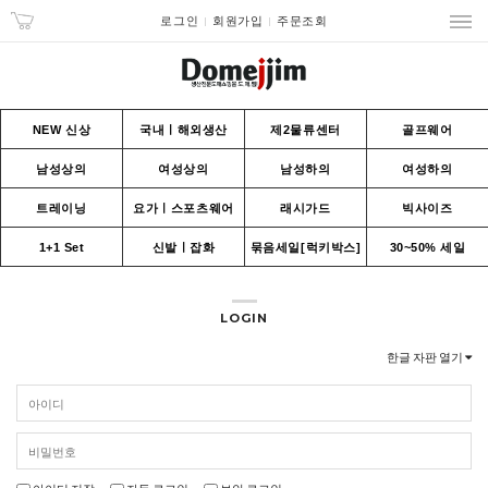
로그인
회원가입
주문조회
NEW 신상
국내ㅣ해외생산
제2물류센터
골프웨어
남성상의
여성상의
남성하의
여성하의
트레이닝
요가ㅣ스포츠웨어
래시가드
빅사이즈
1+1 Set
신발ㅣ잡화
묶음세일[럭키박스]
30~50% 세일
LOGIN
한글 자판 열기