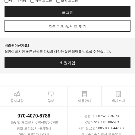
아이디 저장
자동 로그인
보안 로그인
로그인
아이디/비밀번호 찾기
비회원이신가요?
회원이 되시면 빠른 신상품 정보와 다양한 할인 혜택을 받으실 수 있습니다.
회원가입
공지사항
QnA
이용안내
회사소개
070-4070-6786
농협
351-0752-3336-73
국민
572837-01-002263
배송 및 재고문의 070-4070-6789
새마을금고
9005-0001-4473-8
평일 오전10시~오후5시
예금주 : 주식회사 블루모드
(점심 오후12시~1시)