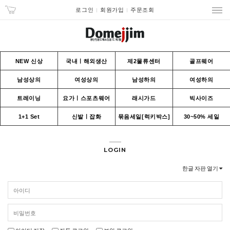
로그인
회원가입
주문조회
NEW 신상
국내ㅣ해외생산
제2물류센터
골프웨어
남성상의
여성상의
남성하의
여성하의
트레이닝
요가ㅣ스포츠웨어
래시가드
빅사이즈
1+1 Set
신발ㅣ잡화
묶음세일[럭키박스]
30~50% 세일
LOGIN
한글 자판 열기