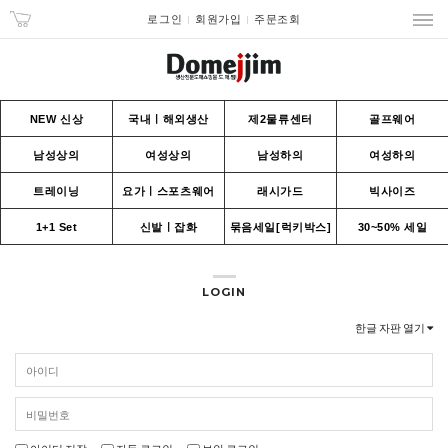
로그인
회원가입
주문조회
NEW 신상
국내ㅣ해외생산
제2물류센터
골프웨어
남성상의
여성상의
남성하의
여성하의
트레이닝
요가ㅣ스포츠웨어
래시가드
빅사이즈
1+1 Set
신발ㅣ잡화
묶음세일[럭키박스]
30~50% 세일
LOGIN
한글 자판 열기