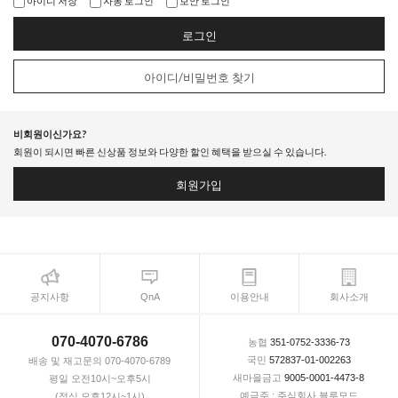
아이디 저장
자동 로그인
보안 로그인
로그인
아이디/비밀번호 찾기
비회원이신가요?
회원이 되시면 빠른 신상품 정보와 다양한 할인 혜택을 받으실 수 있습니다.
회원가입
공지사항
QnA
이용안내
회사소개
070-4070-6786
농협
351-0752-3336-73
국민
572837-01-002263
배송 및 재고문의 070-4070-6789
새마을금고
9005-0001-4473-8
평일 오전10시~오후5시
예금주 : 주식회사 블루모드
(점심 오후12시~1시)