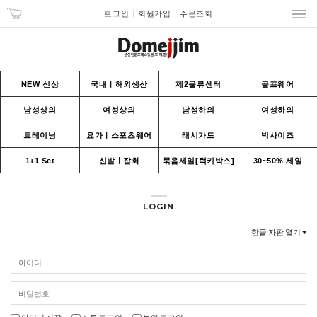
로그인
회원가입
주문조회
NEW 신상
국내ㅣ해외생산
제2물류센터
골프웨어
남성상의
여성상의
남성하의
여성하의
트레이닝
요가ㅣ스포츠웨어
래시가드
빅사이즈
1+1 Set
신발ㅣ잡화
묶음세일[럭키박스]
30~50% 세일
LOGIN
한글 자판 열기