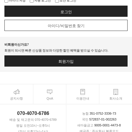
아이디 저장
자동 로그인
보안 로그인
로그인
아이디/비밀번호 찾기
비회원이신가요?
회원이 되시면 빠른 신상품 정보와 다양한 할인 혜택을 받으실 수 있습니다.
회원가입
공지사항
QnA
이용안내
회사소개
070-4070-6786
농협
351-0752-3336-73
국민
572837-01-002263
배송 및 재고문의 070-4070-6789
새마을금고
9005-0001-4473-8
평일 오전10시~오후5시
예금주 : 주식회사 블루모드
(점심 오후12시~1시)