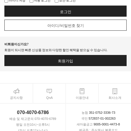
아이디 저장
자동 로그인
보안 로그인
로그인
아이디/비밀번호 찾기
비회원이신가요?
회원이 되시면 빠른 신상품 정보와 다양한 할인 혜택을 받으실 수 있습니다.
회원가입
공지사항
QnA
이용안내
회사소개
070-4070-6786
농협
351-0752-3336-73
국민
572837-01-002263
배송 및 재고문의 070-4070-6789
새마을금고
9005-0001-4473-8
평일 오전10시~오후5시
예금주 : 주식회사 블루모드
(점심 오후12시~1시)