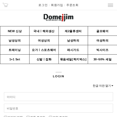
로그인
회원가입
주문조회
NEW 신상
국내ㅣ해외생산
제2물류센터
골프웨어
남성상의
여성상의
남성하의
여성하의
트레이닝
요가ㅣ스포츠웨어
래시가드
빅사이즈
1+1 Set
신발ㅣ잡화
묶음세일[럭키박스]
30~50% 세일
LOGIN
한글 자판 열기