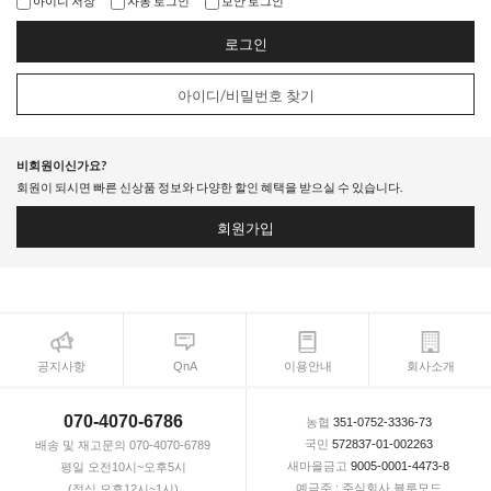
아이디 저장
자동 로그인
보안 로그인
로그인
아이디/비밀번호 찾기
비회원이신가요?
회원이 되시면 빠른 신상품 정보와 다양한 할인 혜택을 받으실 수 있습니다.
회원가입
공지사항
QnA
이용안내
회사소개
070-4070-6786
농협
351-0752-3336-73
국민
572837-01-002263
배송 및 재고문의 070-4070-6789
새마을금고
9005-0001-4473-8
평일 오전10시~오후5시
예금주 : 주식회사 블루모드
(점심 오후12시~1시)