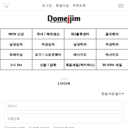
로그인
회원가입
주문조회
NEW 신상
국내ㅣ해외생산
제2물류센터
골프웨어
남성상의
여성상의
남성하의
여성하의
트레이닝
요가ㅣ스포츠웨어
래시가드
빅사이즈
1+1 Set
신발ㅣ잡화
묶음세일[럭키박스]
30~50% 세일
LOGIN
한글 자판 열기