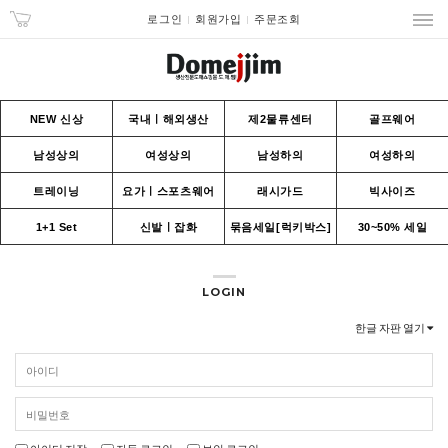
로그인
회원가입
주문조회
NEW 신상
국내ㅣ해외생산
제2물류센터
골프웨어
남성상의
여성상의
남성하의
여성하의
트레이닝
요가ㅣ스포츠웨어
래시가드
빅사이즈
1+1 Set
신발ㅣ잡화
묶음세일[럭키박스]
30~50% 세일
LOGIN
한글 자판 열기