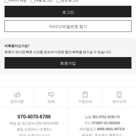
아이디 저장
자동 로그인
보안 로그인
로그인
아이디/비밀번호 찾기
비회원이신가요?
회원이 되시면 빠른 신상품 정보와 다양한 할인 혜택을 받으실 수 있습니다.
회원가입
공지사항
QnA
이용안내
회사소개
070-4070-6786
농협
351-0752-3336-73
국민
572837-01-002263
배송 및 재고문의 070-4070-6789
새마을금고
9005-0001-4473-8
평일 오전10시~오후5시
예금주 : 주식회사 블루모드
(점심 오후12시~1시)