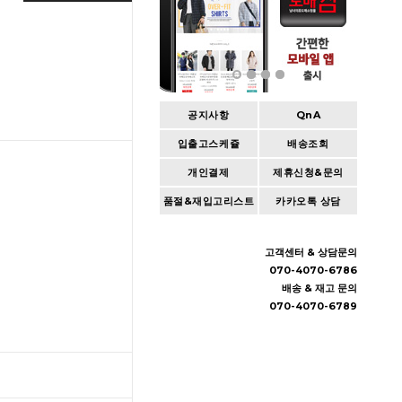
공지사항
QnA
입출고스케쥴
배송조회
개인결제
제휴신청&문의
품절&재입고리스트
카카오톡 상담
고객센터 & 상담문의
070-4070-6786
배송 & 재고 문의
070-4070-6789
TOP
입출고스케쥴
/
배송조회(대한통운)