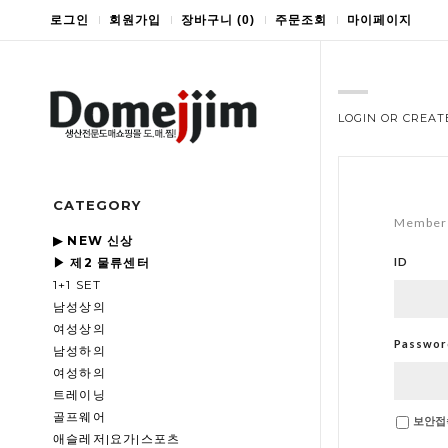
로그인
회원가입
장바구니
(
0
)
주문조회
마이페이지
LOGIN OR CREAT
CATEGORY
Member 
▶ NEW 신상
▶ 제2 물류센터
ID
1+1 SET
남성상의
여성상의
Passwor
남성하의
여성하의
트레이닝
골프웨어
보안접
애슬레저|요가|스포츠