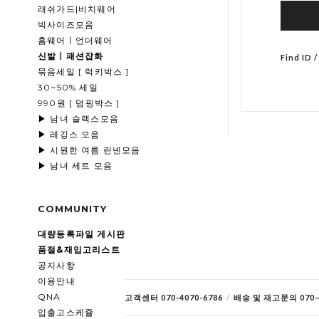
래쉬가드|비치웨어
빅사이즈모음
홈웨어ㅣ언더웨어
신발ㅣ패션잡화
Find ID 
묶음세일 [ 럭키박스 ]
30~50% 세일
990원 [ 덤핑박스 ]
▶ 남녀 슬랙스모음
▶ 레깅스 모음
▶ 시원한 여름 린넨모음
▶ 남녀 세트 모음
COMMUNITY
대량등록파일 게시판
품절&재입고리스트
공지사항
이용안내
QNA
고객센터 070-4070-6786
/
배송 및 재고문의 070-4
입출고스케쥴