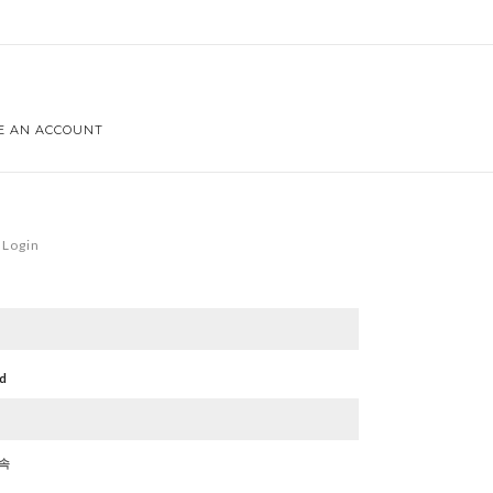
E AN ACCOUNT
Login
d
속