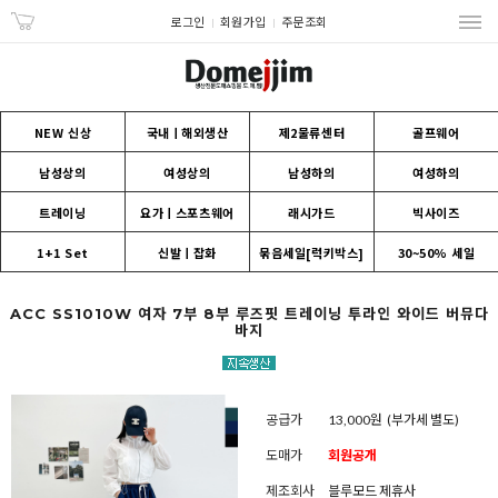
로그인
회원가입
주문조회
NEW 신상
국내ㅣ해외생산
제2물류센터
골프웨어
남성상의
여성상의
남성하의
여성하의
트레이닝
요가ㅣ스포츠웨어
래시가드
빅사이즈
1+1 Set
신발ㅣ잡화
묶음세일[럭키박스]
30~50% 세일
ACC SS1010W 여자 7부 8부 루즈핏 트레이닝 투라인 와이드 버뮤다
바지
공급가
13,000원
(부가세 별도)
도매가
회원공개
제조회사
블루모드 제휴사