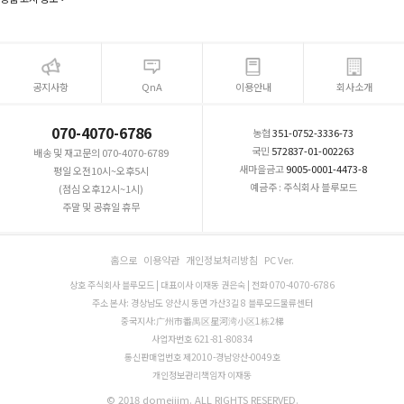
공지사항
QnA
이용안내
회사소개
070-4070-6786
농협
351-0752-3336-73
국민
572837-01-002263
배송 및 재고문의 070-4070-6789
새마을금고
9005-0001-4473-8
평일 오전10시~오후5시
예금주 : 주식회사 블루모드
(점심 오후12시~1시)
주말 및 공휴일 휴무
홈으로
이용약관
개인정보처리방침
PC Ver.
상호 주식회사 블루모드 | 대표이사 이재동 권은숙 | 전화 070-4070-6786
주소 본사: 경상남도 양산시 동면 가산3길 8 블루모드물류센터
중국지사:广州市番禺区星河湾小区1栋2梯
사업자번호 621-81-80834
통신판매업번호 제2010-경남양산-0049호
개인정보관리책임자 이재동
© 2018 domejjim. ALL RIGHTS RESERVED.