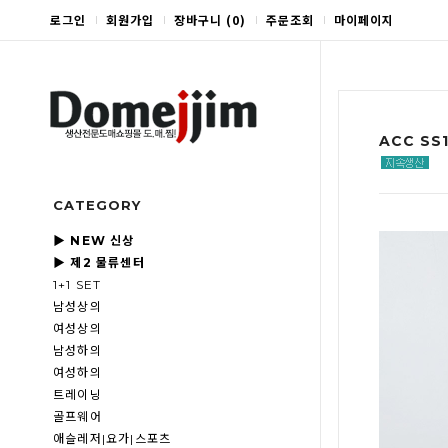
로그인
회원가입
장바구니
(
0
)
주문조회
마이페이지
ACC SS
CATEGORY
▶ NEW 신상
▶ 제2 물류센터
1+1 SET
남성상의
여성상의
남성하의
여성하의
트레이닝
골프웨어
애슬레저|요가|스포츠