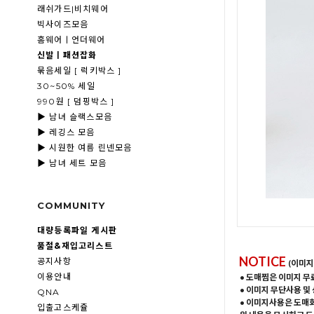
래쉬가드|비치웨어
빅사이즈모음
홈웨어ㅣ언더웨어
신발ㅣ패션잡화
묶음세일 [ 럭키박스 ]
30~50% 세일
990원 [ 덤핑박스 ]
▶ 남녀 슬랙스모음
▶ 레깅스 모음
▶ 시원한 여름 린넨모음
▶ 남녀 세트 모음
COMMUNITY
대량등록파일 게시판
품절&재입고리스트
NOTICE
공지사항
(이미지
이용안내
• 도매찜은 이미지 무
• 이미지 무단사용 및
QNA
• 이미지사용은 도매
입출고스케쥴