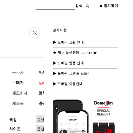
검색
즐겨찾기
공지사항
▶ 도매찜 교환 안내
★ 제 2 물류센터 OPEN ★
▶ 도매찜 반품 안내
공급가
9,600원
(부가세별도)
▶ 도매찜 브랜드 스토리
도매가
▶ 도매찜 이용안내
제조회사
블루모드 제휴사
제조국
중국
색상
사이즈