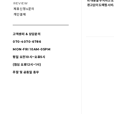
위 내용을 무시하고 도
REVIEW
경고없이 도매찜 서비스
제휴신청&문의
개인결제
고객센터 & 상담문의
070-4070-6786
MON-FRI 10AM-05PM
평일 오전10시~오후5시
(점심 오후12시~1시)
주말 및 공휴일 휴무