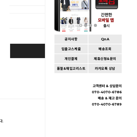
총 상품 
공지사항
QnA
입출고스케쥴
배송조회
BUY IT NOW
개인결제
제휴신청&문의
Cart
|
Wishlist
품절&재입고리스트
카카오톡 상담
고객센터 & 상담문의
070-4070-6786
배송 & 재고 문의
070-4070-6789
다.