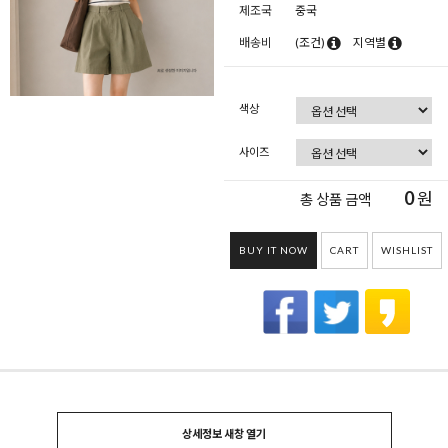
제조국
중국
배송비
(조건)
지역별
색상
사이즈
0
원
총 상품 금액
BUY IT NOW
CART
WISHLIST
상세정보 새창 열기