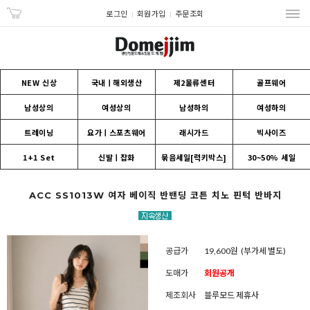
로그인
회원가입
주문조회
NEW 신상
국내ㅣ해외생산
제2물류센터
골프웨어
남성상의
여성상의
남성하의
여성하의
트레이닝
요가ㅣ스포츠웨어
래시가드
빅사이즈
1+1 Set
신발ㅣ잡화
묶음세일[럭키박스]
30~50% 세일
ACC SS1013W 여자 베이직 반밴딩 코튼 치노 핀턱 반바지
공급가
19,600원
(부가세 별도)
도매가
회원공개
제조회사
블루모드 제휴사