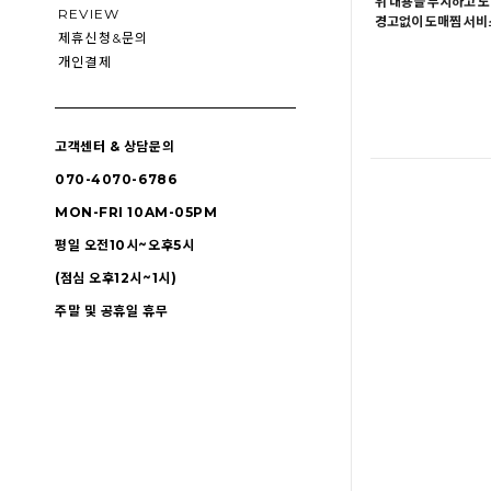
위 내용을 무시하고 도
REVIEW
경고없이 도매찜 서비스
제휴신청&문의
개인결제
고객센터 & 상담문의
070-4070-6786
MON-FRI 10AM-05PM
평일 오전10시~오후5시
(점심 오후12시~1시)
주말 및 공휴일 휴무