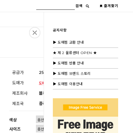
검색
즐겨찾기
공지사항
▶ 도매찜 교환 안내
★ 제 2 물류센터 OPEN ★
▶ 도매찜 반품 안내
공급가
25,600원
(부가세별도)
▶ 도매찜 브랜드 스토리
도매가
▶ 도매찜 이용안내
제조회사
블루모드제휴사
제조국
중국
색상
사이즈