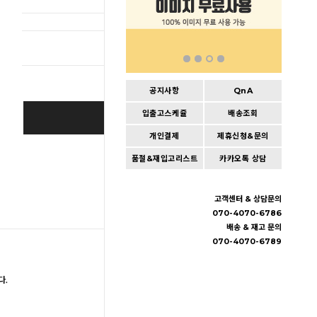
총 상품 
공지사항
QnA
입출고스케쥴
배송조회
BUY IT NOW
개인결제
제휴신청&문의
Cart
|
Wishlist
품절&재입고리스트
카카오톡 상담
고객센터 & 상담문의
070-4070-6786
배송 & 재고 문의
070-4070-6789
다.