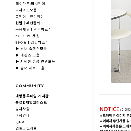
래쉬가드|비치웨어
빅사이즈모음
홈웨어ㅣ언더웨어
신발ㅣ패션잡화
묶음세일 [ 럭키박스 ]
30~50% 세일
990원 [ 덤핑박스 ]
▶ 남녀 슬랙스모음
▶ 레깅스 모음
▶ 시원한 여름 린넨모음
▶ 남녀 세트 모음
COMMUNITY
대량등록파일 게시판
품절&재입고리스트
NOTICE
공지사항
(이미지
이용안내
• 도매찜은 이미지 무
• 이미지 무단사용 및
QNA
• 이미지사용은 도매
입출고스케쥴