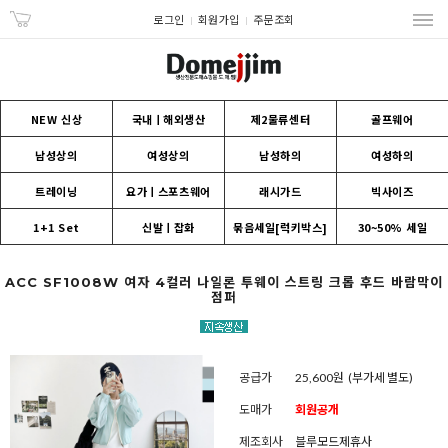
로그인
회원가입
주문조회
NEW 신상
국내ㅣ해외생산
제2물류센터
골프웨어
남성상의
여성상의
남성하의
여성하의
트레이닝
요가ㅣ스포츠웨어
래시가드
빅사이즈
1+1 Set
신발ㅣ잡화
묶음세일[럭키박스]
30~50% 세일
ACC SF1008W 여자 4컬러 나일론 투웨이 스트링 크롭 후드 바람막이
점퍼
공급가
25,600원
(부가세 별도)
도매가
회원공개
제조회사
블루모드제휴사