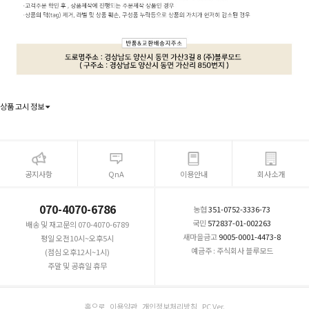
상품 고시 정보
공지사항
QnA
이용안내
회사소개
070-4070-6786
농협
351-0752-3336-73
국민
572837-01-002263
배송 및 재고문의 070-4070-6789
새마을금고
9005-0001-4473-8
평일 오전10시~오후5시
예금주 : 주식회사 블루모드
(점심 오후12시~1시)
주말 및 공휴일 휴무
홈으로
이용약관
개인정보처리방침
PC Ver.