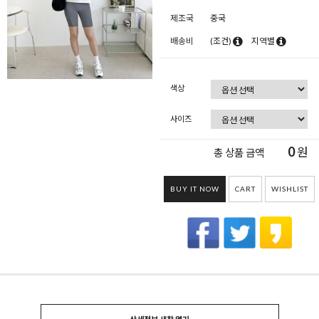
제조국
중국
배송비
(조건)
지역별
색상
사이즈
0
원
총 상품 금액
BUY IT NOW
CART
WISHLIST