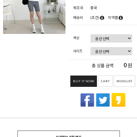
제조국
중국
배송비
(조건)
지역별
색상
사이즈
0
원
총 상품 금액
BUY IT NOW
CART
WISHLIST