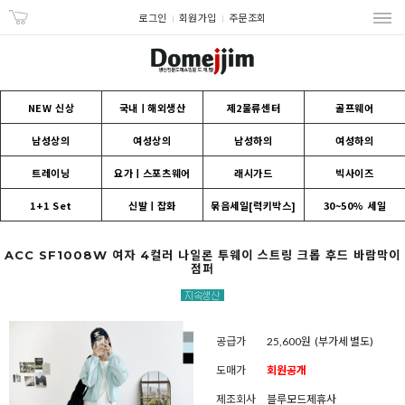
로그인
회원가입
주문조회
NEW 신상
국내ㅣ해외생산
제2물류센터
골프웨어
남성상의
여성상의
남성하의
여성하의
트레이닝
요가ㅣ스포츠웨어
래시가드
빅사이즈
1+1 Set
신발ㅣ잡화
묶음세일[럭키박스]
30~50% 세일
ACC SF1008W 여자 4컬러 나일론 투웨이 스트링 크롭 후드 바람막이
점퍼
공급가
25,600원
(부가세 별도)
도매가
회원공개
제조회사
블루모드제휴사