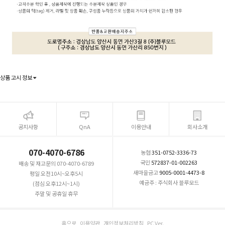
상품 고시 정보
공지사항
QnA
이용안내
회사소개
070-4070-6786
농협
351-0752-3336-73
국민
572837-01-002263
배송 및 재고문의 070-4070-6789
새마을금고
9005-0001-4473-8
평일 오전10시~오후5시
예금주 : 주식회사 블루모드
(점심 오후12시~1시)
주말 및 공휴일 휴무
홈으로
이용약관
개인정보처리방침
PC Ver.