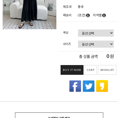
제조국
중국
배송비
(조건)
지역별
색상
사이즈
0
원
총 상품 금액
BUY IT NOW
CART
WISHLIST