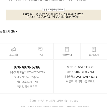
상품 고시 정보
공지사항
QnA
이용안내
회사소개
070-4070-6786
농협
351-0752-3336-73
국민
572837-01-002263
배송 및 재고문의 070-4070-6789
새마을금고
9005-0001-4473-8
평일 오전10시~오후5시
예금주 : 주식회사 블루모드
(점심 오후12시~1시)
주말 및 공휴일 휴무
홈으로
이용약관
개인정보처리방침
PC Ver.