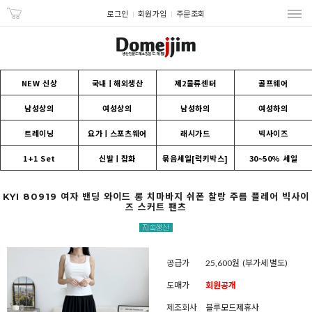
로그인
회원가입
주문조회
NEW 신상
국내ㅣ해외생산
제2물류센터
골프웨어
남성상의
여성상의
남성하의
여성하의
트레이닝
요가ㅣ스포츠웨어
래시가드
빅사이즈
1+1 Set
신발ㅣ잡화
묶음세일[럭키박스]
30~50% 세일
KYI 80919 여자 밴딩 와이드 롱 치마바지 쉬폰 찰랑 주름 플레어 빅사이
즈 스커트 팬츠
공급가
25,600원
(부가세 별도)
도매가
회원공개
제조회사
블루모드제휴사