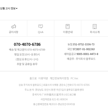
상품 고시 정보
공지사항
QnA
이용안내
회사소개
070-4070-6786
농협
351-0752-3336-73
국민
572837-01-002263
배송 및 재고문의 070-4070-6789
새마을금고
9005-0001-4473-8
평일 오전10시~오후5시
예금주 : 주식회사 블루모드
(점심 오후12시~1시)
주말 및 공휴일 휴무
홈으로
이용약관
개인정보처리방침
PC Ver.
상호 주식회사 블루모드 | 대표이사 이재동 권은숙 | 전화 070-4070-6786
주소 본사: 경상남도 양산시 동면 가산3길 8 블루모드물류센터
중국지사:广州市番禺区星河湾小区1栋2梯
사업자번호 621-81-80834
통신판매업번호 제2010-경남양산-0049호