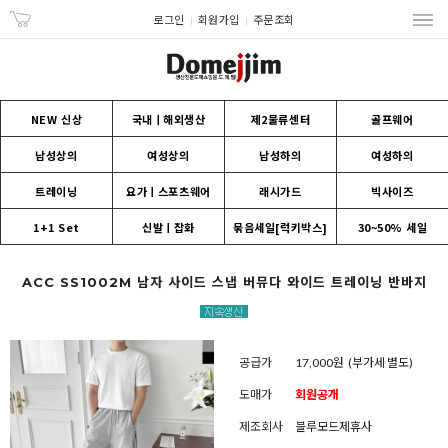
로그인
회원가입
주문조회
NEW 신상
국내ㅣ해외생산
제2물류센터
골프웨어
남성상의
여성상의
남성하의
여성하의
트레이닝
요가ㅣ스포츠웨어
래시가드
빅사이즈
1+1 Set
신발ㅣ잡화
묶음세일[럭키박스]
30~50% 세일
ACC SS1002M 남자 사이드 스냅 버뮤다 와이드 트레이닝 반바지
공급가
17,000원
(부가세 별도)
도매가
회원공개
제조회사
블루모드제휴사