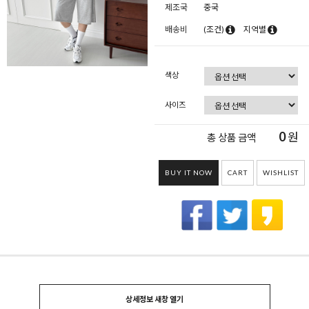
제조국
중국
배송비
(조건)
지역별
색상
사이즈
0
원
총 상품 금액
BUY IT NOW
CART
WISHLIST
상세정보 새창 열기