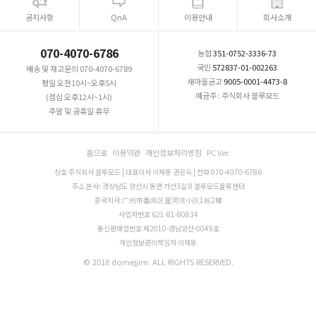
공지사항
QnA
이용안내
회사소개
070-4070-6786
농협
351-0752-3336-73
국민
572837-01-002263
배송 및 재고문의 070-4070-6789
새마을금고
9005-0001-4473-8
평일 오전10시~오후5시
예금주 : 주식회사 블루모드
(점심 오후12시~1시)
주말 및 공휴일 휴무
홈으로
이용약관
개인정보처리방침
PC Ver.
상호 주식회사 블루모드 | 대표이사 이재동 권은숙 | 전화 070-4070-6786
주소 본사: 경상남도 양산시 동면 가산3길 8 블루모드물류센터
중국지사:广州市番禺区星河湾小区1栋2梯
사업자번호 621-81-80834
통신판매업번호 제2010-경남양산-0049호
개인정보관리책임자 이재동
© 2018 domejjim. ALL RIGHTS RESERVED.