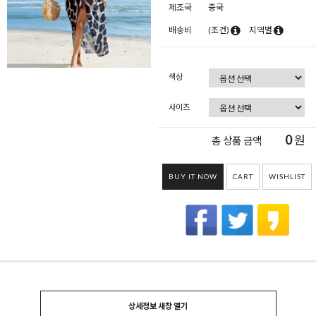
제조국
중국
배송비
(조건)
지역별
색상
사이즈
0
원
총 상품 금액
BUY IT NOW
CART
WISHLIST
상세정보 새창 열기