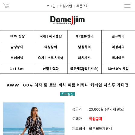
로그인
회원가입
주문조회
NEW 신상
국내ㅣ해외생산
제2물류센터
골프웨어
남성상의
여성상의
남성하의
여성하의
트레이닝
요가ㅣ스포츠웨어
래시가드
빅사이즈
1+1 Set
신발ㅣ잡화
묶음세일[럭키박스]
30~50% 세일
KWW 1004 여자 롱 로브 비치 여름 비키니 커버업 시스루 가디건
공급가
23,800원
(부가세 별도)
도매가
회원공개
제조회사
블루모드제휴사