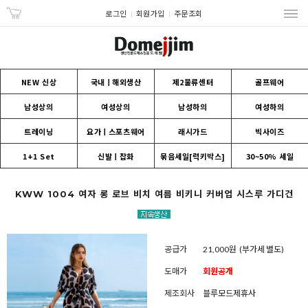
로그인
회원가입
주문조회
NEW 신상
국내ㅣ해외생산
제2물류센터
골프웨어
남성상의
여성상의
남성하의
여성하의
트레이닝
요가ㅣ스포츠웨어
래시가드
빅사이즈
1+1 Set
신발ㅣ잡화
묶음세일[럭키박스]
30~50% 세일
KWW 1004 여자 롱 로브 비치 여름 비키니 커버업 시스루 가디건
공급가
21,000원
(부가세 별도)
도매가
회원공개
제조회사
블루모드제휴사