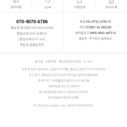
공지사항
QnA
이용안내
회사소개
070-4070-6786
농협
351-0752-3336-73
국민
572837-01-002263
배송 및 재고문의 070-4070-6789
새마을금고
9005-0001-4473-8
평일 오전10시~오후5시
예금주 : 주식회사 블루모드
(점심 오후12시~1시)
주말 및 공휴일 휴무
홈으로
이용약관
개인정보처리방침
PC Ver.
상호 주식회사 블루모드 | 대표이사 이재동 권은숙 | 전화 070-4070-6786
주소 본사: 경상남도 양산시 동면 가산3길 8 블루모드물류센터
중국지사:广州市番禺区星河湾小区1栋2梯
사업자번호 621-81-80834
통신판매업번호 제2010-경남양산-0049호
개인정보관리책임자 이재동
© 2018 domejjim. ALL RIGHTS RESERVED.