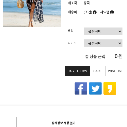
제조국
중국
배송비
(조건)
지역별
색상
사이즈
0
원
총 상품 금액
BUY IT NOW
CART
WISHLIST
상세정보 새창 열기